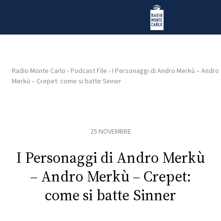
Vai al contenuto
Radio Monte Carlo
Radio Monte Carlo
›
Podcast File
›
I Personaggi di Andro Merkù – Andro
Merkù – Crepet: come si batte Sinner
HOME
RADIO
25 NOVEMBRE
WEB
RADIO
I Personaggi di Andro Merkù
– Andro Merkù – Crepet:
PLAYLIST
come si batte Sinner
NEWS