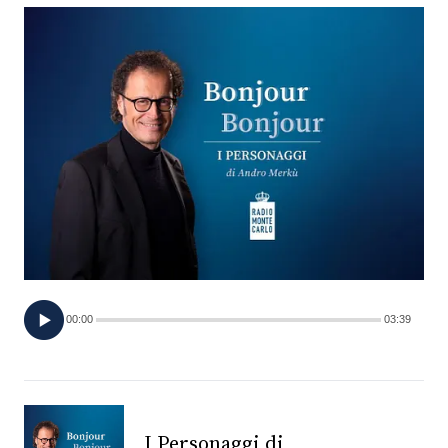
FOTO
CONCORSI
EVENTI
VIDEO
TV
00:00
03:39
PRINCIPATO
DI
MONACO
RMC
I Personaggi di