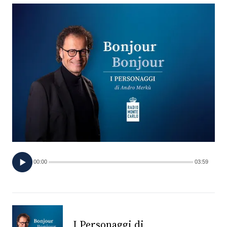
FOTO
CONCORSI
EVENTI
VIDEO
TV
00:00
03:59
PRINCIPATO
DI
MONACO
RMC
I Personaggi di