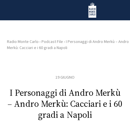
Vai al contenuto
Radio Monte Carlo
Radio Monte Carlo
›
Podcast File
›
I Personaggi di Andro Merkù – Andro
Merkù: Cacciari e i 60 gradi a Napoli
HOME
RADIO
19 GIUGNO
WEB
RADIO
I Personaggi di Andro Merkù
– Andro Merkù: Cacciari e i 60
PLAYLIST
gradi a Napoli
NEWS