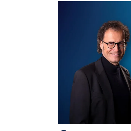
PLAYLIST
NEWS
FOTO
CONCORSI
EVENTI
VIDEO
TV
PRINCIPATO