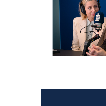
Anna Ferzetti e Toni Servil
Monte Carlo: le foto più b