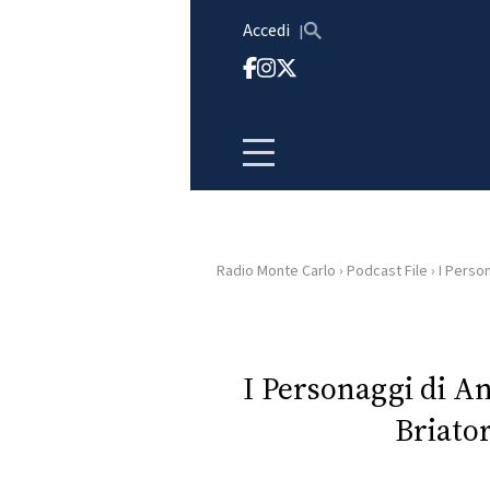
Vai al contenuto
Accedi
Radio Monte Carlo
›
Podcast File
›
I Person
HOME
RADIO
I Personaggi di 
Briato
WEB
RADIO