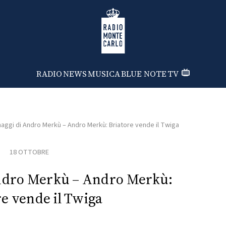
Radio Monte Carlo
BUCK
RADIO
NEWS
MUSICA
BLUE NOTE
TV
aggi di Andro Merkù – Andro Merkù: Briatore vende il Twiga
18 OTTOBRE
Andro Merkù – Andro Merkù:
re vende il Twiga