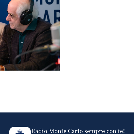
lo ospiti di Radio
elle
Radio Monte Carlo sempre con te!