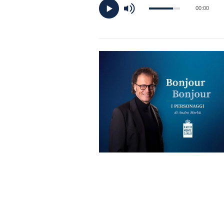
DI
00:00
MONACO
RMC
CONSIGLIA