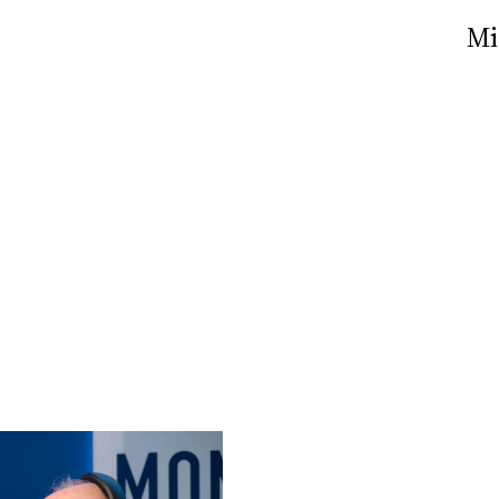
Nick The Nightfly &
Mi
Friends For Alassio