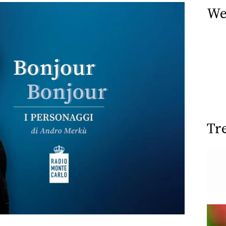
We
Tr