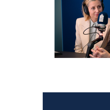
Anna Ferzetti e Toni Servil
Monte Carlo: le foto più b