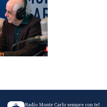
lo ospiti di Radio
elle
Radio Monte Carlo sempre con te!