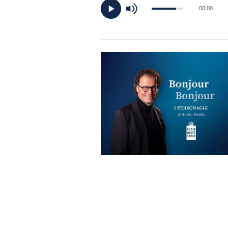
DI
00:00
MONACO
RMC
CONSIGLIA