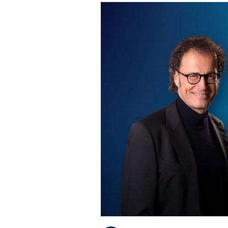
PLAYLIST
NEWS
FOTO
CONCORSI
EVENTI
VIDEO
TV
PRINCIPATO