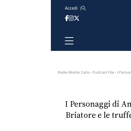
Vai al contenuto
Accedi
Radio Monte Carlo
›
Podcast File
›
I Person
HOME
RADIO
I Personaggi di 
Briatore e le truff
WEB
RADIO