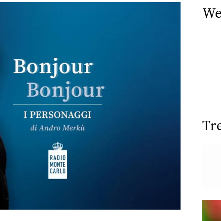
We
Tr