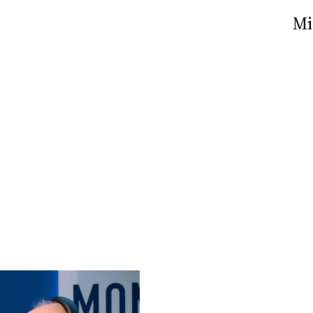
Nick The Nightfly &
Mi
Friends For Alassio