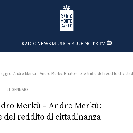
Radio Monte Carlo
RADIO
NEWS
MUSICA
BLUE NOTE
TV
aggi di Andro Merkù – Andro Merkù: Briatore e le truffe del reddito di citta
21 GENNAIO
Andro Merkù – Andro Merkù:
e del reddito di cittadinanza