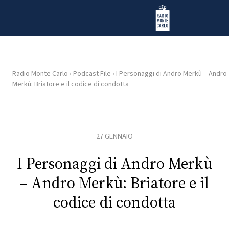
Vai al contenuto
Radio Monte Carlo
Radio Monte Carlo
›
Podcast File
›
I Personaggi di Andro Merkù – Andro
Merkù: Briatore e il codice di condotta
HOME
RADIO
27 GENNAIO
WEB
RADIO
I Personaggi di Andro Merkù
– Andro Merkù: Briatore e il
PLAYLIST
codice di condotta
NEWS