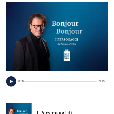
FOTO
CONCORSI
EVENTI
VIDEO
TV
00:00
03:19
PRINCIPATO
DI
MONACO
RMC
I Personaggi di