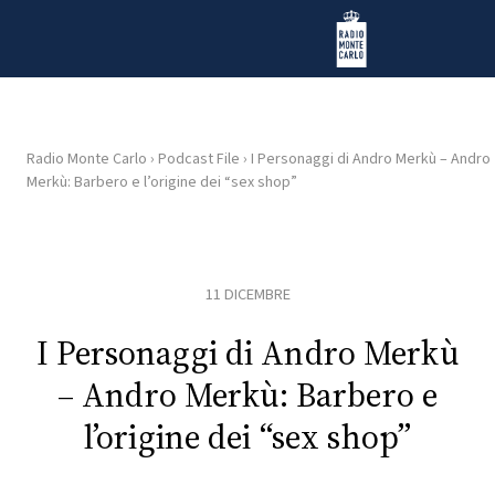
Vai al contenuto
Radio Monte Carlo
Radio Monte Carlo
›
Podcast File
›
I Personaggi di Andro Merkù – Andro
Merkù: Barbero e l’origine dei “sex shop”
HOME
RADIO
11 DICEMBRE
WEB
RADIO
I Personaggi di Andro Merkù
– Andro Merkù: Barbero e
PLAYLIST
l’origine dei “sex shop”
NEWS