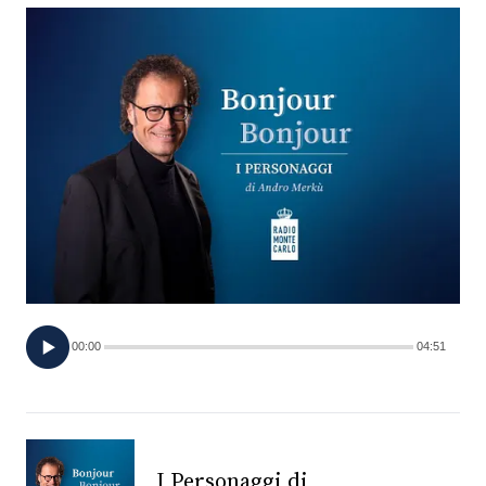
FOTO
CONCORSI
EVENTI
VIDEO
TV
00:00
04:51
PRINCIPATO
DI
MONACO
RMC
I Personaggi di