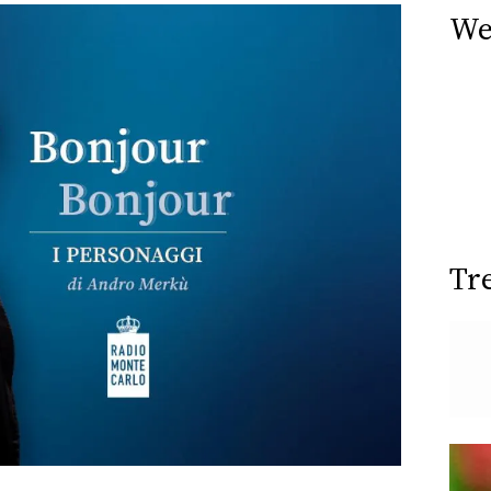
We
Tr