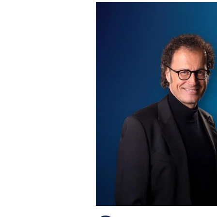
PLAYLIST
NEWS
FOTO
CONCORSI
EVENTI
VIDEO
TV
PRINCIPATO