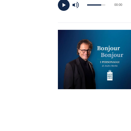
DI
00:00
MONACO
RMC
CONSIGLIA