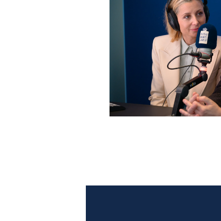
Anna Ferzetti e Toni Servil
Monte Carlo: le foto più b