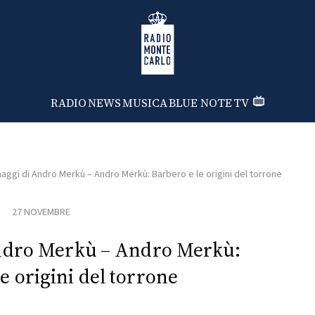
Radio Monte Carlo
RADIO
NEWS
MUSICA
BLUE NOTE
TV
aggi di Andro Merkù – Andro Merkù: Barbero e le origini del torrone
27 NOVEMBRE
Andro Merkù – Andro Merkù:
e origini del torrone