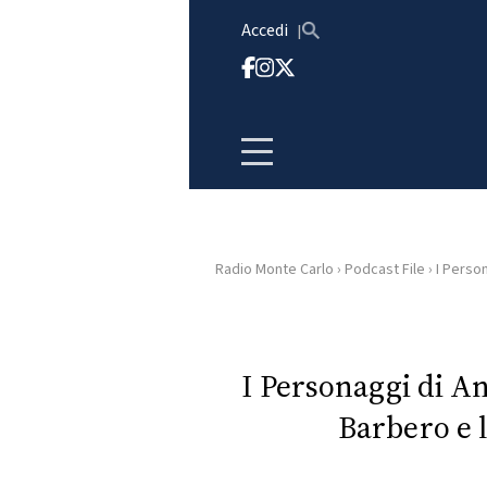
Vai al contenuto
Accedi
Radio Monte Carlo
›
Podcast File
›
I Person
HOME
RADIO
I Personaggi di 
Barbero e l
WEB
RADIO