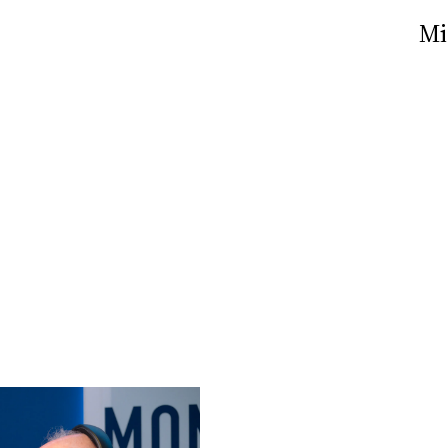
Nick The Nightfly &
Mi
Friends For Alassio