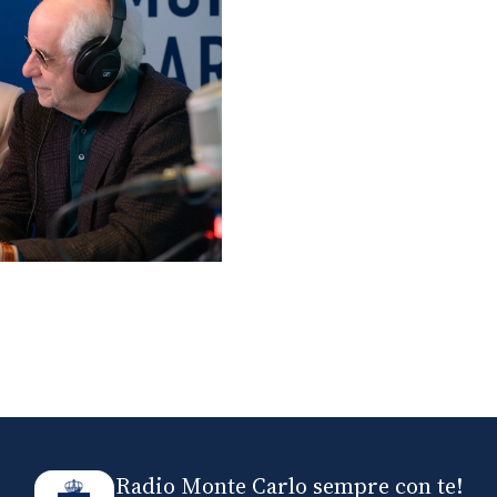
lo ospiti di Radio
elle
Radio Monte Carlo sempre con te!