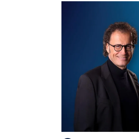
PLAYLIST
NEWS
FOTO
CONCORSI
EVENTI
VIDEO
TV
PRINCIPATO