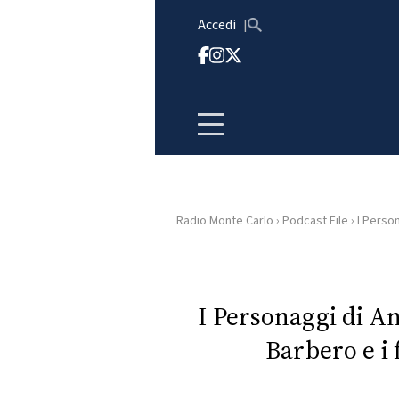
Vai al contenuto
Accedi
Radio Monte Carlo
›
Podcast File
›
I Person
HOME
RADIO
I Personaggi di 
Barbero e i 
WEB
RADIO