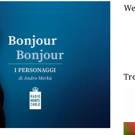
We
Tr