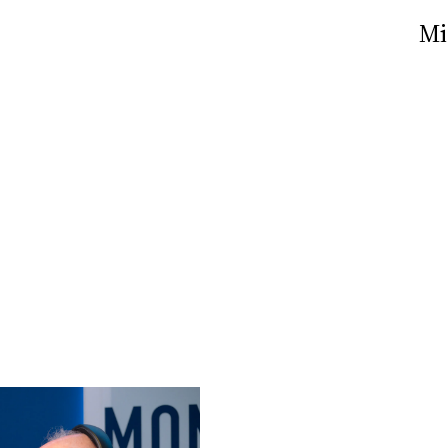
Nick The Nightfly &
Mi
Friends For Alassio