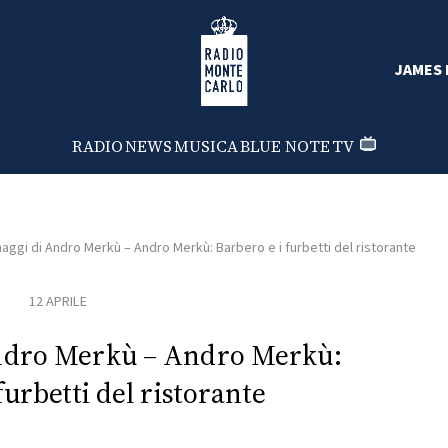
Radio Monte Carlo
JAMES 
RADIO
NEWS
MUSICA
BLUE NOTE
TV
aggi di Andro Merkù – Andro Merkù: Barbero e i furbetti del ristorante
12 APRILE
Andro Merkù – Andro Merkù:
furbetti del ristorante