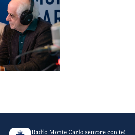
lo ospiti di Radio
elle
Radio Monte Carlo sempre con te!