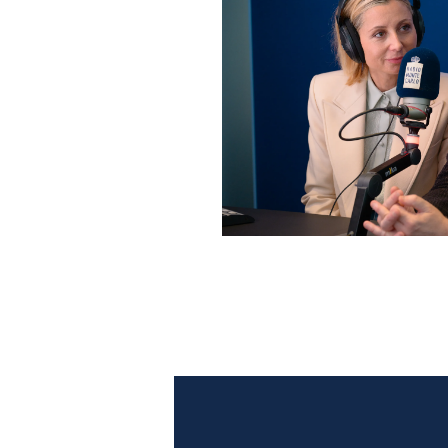
Anna Ferzetti e Toni Servil
Monte Carlo: le foto più b