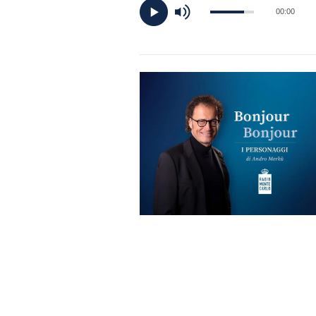
DI
00:00
MONACO
RMC
CONSIGLIA