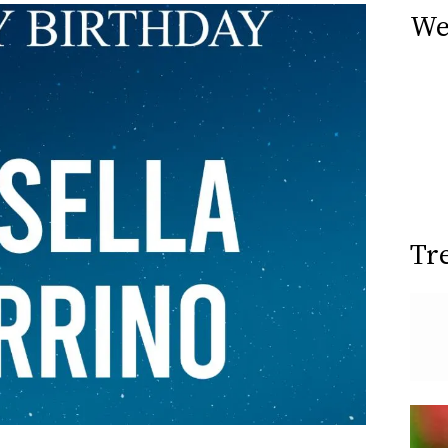
We
Tr