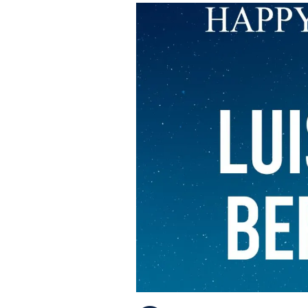
PLAYLIST
NEWS
FOTO
CONCORSI
EVENTI
VIDEO
TV
PRINCIPATO