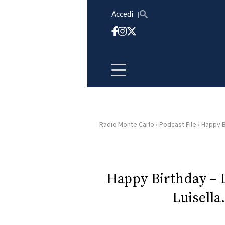
Vai al contenuto
Accedi
Radio Monte Carlo
›
Podcast File
›
Happy Bi
HOME
RADIO
Happy Birthday – 
Luisella
WEB
RADIO