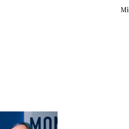
Nick The Nightfly &
Mi
Friends For Alassio