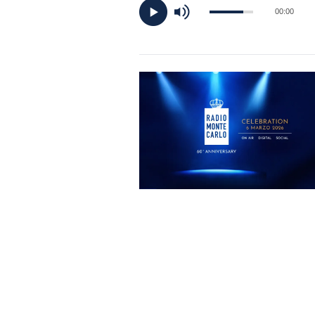
DI
00:00
MONACO
RMC
CONSIGLIA