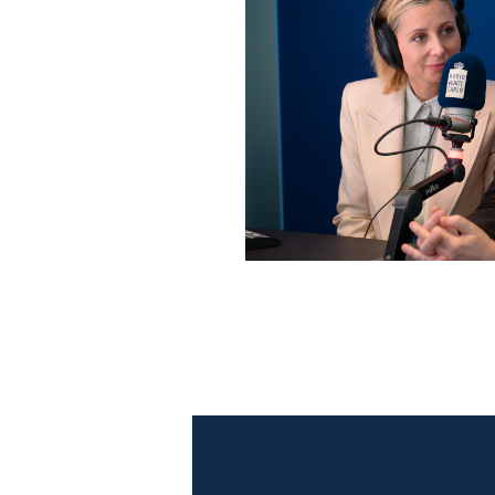
Anna Ferzetti e Toni Servil
Monte Carlo: le foto più b