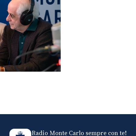
lo ospiti di Radio
elle
Radio Monte Carlo sempre con te!