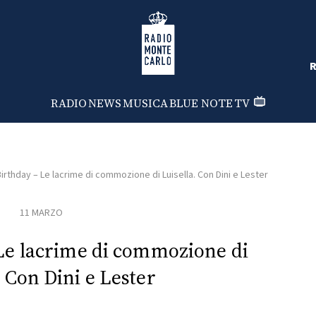
Radio Monte Carlo
R
RADIO
NEWS
MUSICA
BLUE NOTE
TV
rthday – Le lacrime di commozione di Luisella. Con Dini e Lester
11 MARZO
Le lacrime di commozione di
. Con Dini e Lester