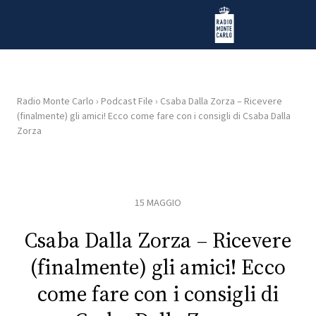
Vai al contenuto
Radio Monte Carlo
Radio Monte Carlo
›
Podcast File
›
Csaba Dalla Zorza – Ricevere
(finalmente) gli amici! Ecco come fare con i consigli di Csaba Dalla
HOME
Zorza
RADIO
15 MAGGIO
WEB
RADIO
Csaba Dalla Zorza – Ricevere
PLAYLIST
(finalmente) gli amici! Ecco
come fare con i consigli di
NEWS