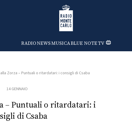
Radio Monte Carlo
RADIO
NEWS
MUSICA
BLUE NOTE
TV
lla Zorza – Puntuali o ritardatari: i consigli di Csaba
14 GENNAIO
 – Puntuali o ritardatari: i
sigli di Csaba