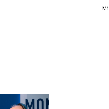
Nick The Nightfly &
Mi
Friends For Alassio