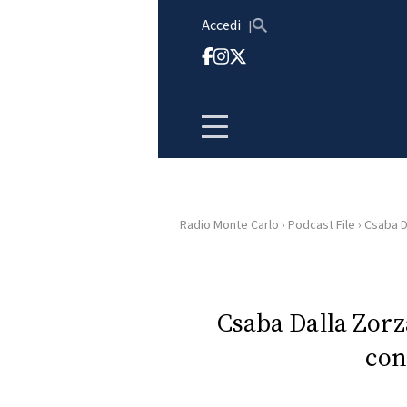
Vai al contenuto
Accedi
Radio Monte Carlo
›
Podcast File
›
Csaba Da
HOME
RADIO
Csaba Dalla Zorza
con
WEB
RADIO