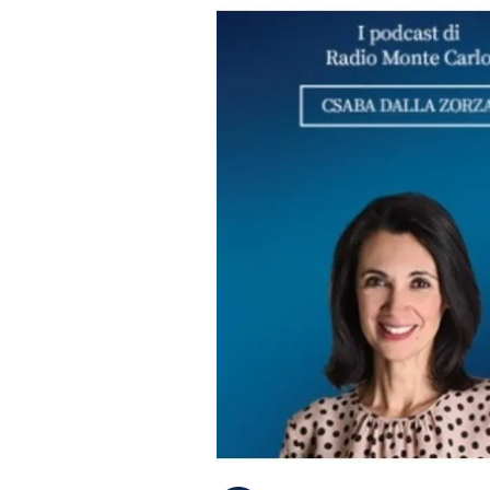
PLAYLIST
NEWS
FOTO
CONCORSI
EVENTI
VIDEO
TV
PRINCIPATO