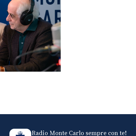
lo ospiti di Radio
elle
Radio Monte Carlo sempre con te!