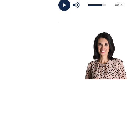
DI
00:00
MONACO
RMC
CONSIGLIA