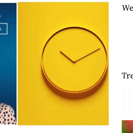
We
Tr