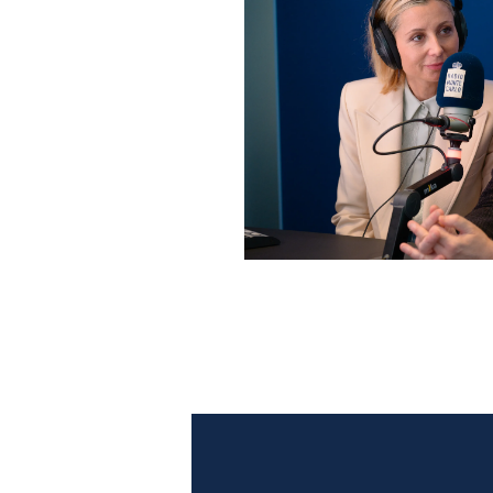
Anna Ferzetti e Toni Servil
Monte Carlo: le foto più b