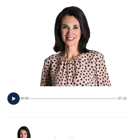
FOTO
CONCORSI
EVENTI
VIDEO
TV
00:00
07:16
PRINCIPATO
DI
MONACO
RMC