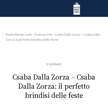
Vai al contenuto
Radio Monte Carlo
Radio Monte Carlo
›
Podcast File
›
Csaba Dalla Zorza – Csaba Dalla
Zorza: il perfetto brindisi delle feste
HOME
RADIO
9 GENNAIO
WEB
RADIO
Csaba Dalla Zorza – Csaba
Dalla Zorza: il perfetto
PLAYLIST
brindisi delle feste
NEWS