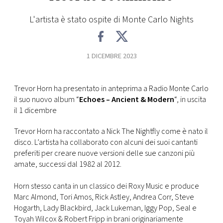
FOTO
L'artista è stato ospite di Monte Carlo Nights
CONCORSI
1 DICEMBRE 2023
EVENTI
Trevor Horn ha presentato in anteprima a Radio Monte Carlo
il suo nuovo album “
Echoes – Ancient & Modern
“, in uscita
VIDEO
il 1 dicembre
Trevor Horn ha raccontato a Nick The Nightfly come è nato il
TV
disco. L’artista ha collaborato con alcuni dei suoi cantanti
preferiti per creare nuove versioni delle sue canzoni più
amate, successi dal 1982 al 2012.
PRINCIPATO
DI
MONACO
Horn stesso canta in un classico dei Roxy Music e produce
Marc Almond, Tori Amos, Rick Astley, Andrea Corr, Steve
Hogarth, Lady Blackbird, Jack Lukeman, Iggy Pop, Seal e
RMC
Toyah Wilcox & Robert Fripp in brani originariamente