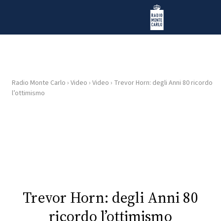
Vai al contenuto
Radio Monte Carlo
Radio Monte Carlo
›
Video
›
Video
›
Trevor Horn: degli Anni 80 ricordo
HOME
l’ottimismo
RADIO
WEB
RADIO
PLAYLIST
Trevor Horn: degli Anni 80
NEWS
ricordo l’ottimismo