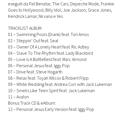
CONSIGLIA
eseguiti da Pat Benatar, The Cars, Depeche Mode, Frankie
Goes to Hollywood, Billy Idol, Joe Jackson, Grace Jones,
Kendrick Lamar, Nirvana e Yes.
TRACKLIST ALBUM
01 – Swimming Pools (Drank) feat. Tori Amos
02 – Steppin’ Out feat. Seal
03 – Owner Of A Lonely Heart feat. Ric Astley
04 – Slave To The Rhythm feat. Lady Blackbird
05 – Love Is A Battlefield feat. Marc Almond
06 – Personal Jesus feat. Iggy Pop
07 – Drive feat. Steve Hogarth
08 – Relax feat. Toyah Wilcox & Robert Fripp
09 – White Wedding feat. Andrea Corr with Jack Lukeman
10 – Smells Like Teen Spirit feat. Jack Lukeman
11 – Avalon
Bonus Track CD & eAlbum:
12 – Personal Jesus Early Version feat. Iggy Pop