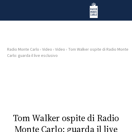
Vai al contenuto
Radio Monte Carlo
Radio Monte Carlo
›
Video
›
Video
›
Tom Walker ospite di Radio Monte
HOME
Carlo: guarda il live esclusivo
RADIO
WEB
RADIO
PLAYLIST
Tom Walker ospite di Radio
NEWS
Monte Carlo: guarda il live