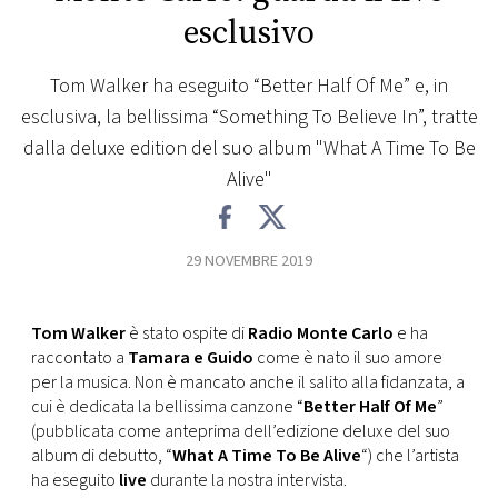
esclusivo
FOTO
Tom Walker ha eseguito “Better Half Of Me” e, in
CONCORSI
esclusiva, la bellissima “Something To Believe In”, tratte
dalla deluxe edition del suo album "What A Time To Be
EVENTI
Alive"
VIDEO
29 NOVEMBRE 2019
TV
Tom Walker
è stato ospite di
Radio Monte Carlo
e ha
raccontato a
Tamara e Guido
come è nato il suo amore
PRINCIPATO
per la musica. Non è mancato anche il salito alla fidanzata, a
DI
cui è dedicata la bellissima canzone “
Better Half Of Me
”
MONACO
(pubblicata come anteprima dell’edizione deluxe del suo
album di debutto, “
What A Time To Be Alive
“) che l’artista
RMC
ha eseguito
live
durante la nostra intervista.