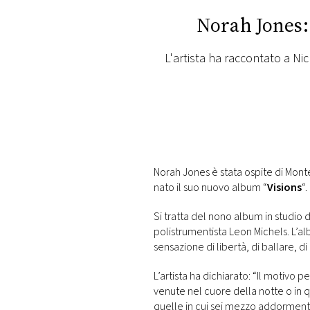
PLAYLIST
Norah Jones:
NEWS
L'artista ha raccontato a Ni
FOTO
CONCORSI
Norah Jones è stata ospite di Mont
EVENTI
nato il suo nuovo album “
Visions
“.
Si tratta del nono album in studio 
VIDEO
polistrumentista Leon Michels. L’a
sensazione di libertà, di ballare, di
TV
L’artista ha dichiarato: “Il motivo 
venute nel cuore della notte o in 
PRINCIPATO
quelle in cui sei mezzo addormenta