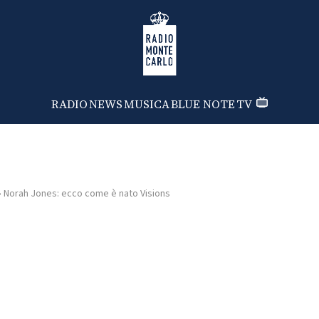
Radio Monte Carlo
RADIO
NEWS
MUSICA
BLUE NOTE
TV
›
Norah Jones: ecco come è nato Visions