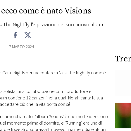
 ecco come è nato Visions
ck The Nightfly l'ispirazione del suo nuovo album
7 MARZO 2024
Tre
e Carlo Nights per raccontare a Nick The Nightfly come è
da solista, una collaborazione con il produttore e
lbum contiene 12 canzoni nella quali Norah canta la sua
 accettare ciò che la vita porta con sé.
per cui ho chiamato l’album ‘Visions’ è che molte idee sono
quel momento prima di dormire, e ‘Running’ era una di
to e ti svegli di soprassalto: avevo una melodia e alcuni