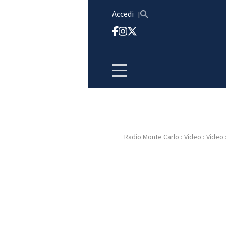
Vai al contenuto
Accedi
Radio Monte Carlo
›
Video
›
Video
HOME
RADIO
WEB
RADIO