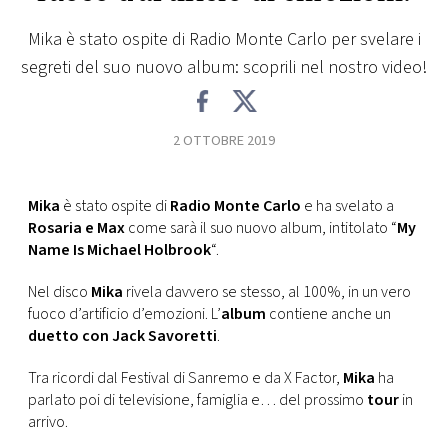
FOTO
Mika è stato ospite di Radio Monte Carlo per svelare i
segreti del suo nuovo album: scoprili nel nostro video!
CONCORSI
2 OTTOBRE 2019
EVENTI
Mika
è stato ospite di
Radio Monte Carlo
e ha svelato a
VIDEO
Rosaria e Max
come sarà il suo nuovo album, intitolato “
My
Name Is Michael Holbrook
“.
TV
Nel disco
Mika
rivela davvero se stesso, al 100%, in un vero
fuoco d’artificio d’emozioni. L’
album
contiene anche un
PRINCIPATO
duetto con
Jack Savoretti
.
DI
MONACO
Tra ricordi dal Festival di Sanremo e da X Factor,
Mika
ha
parlato poi di televisione, famiglia e… del prossimo
tour
in
arrivo.
RMC