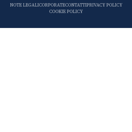
NOTE LEGALI
CORPORATE
CONTATTI
PRIVACY POLICY
COOKIE POLICY