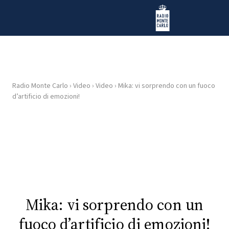
Vai al contenuto
Radio Monte Carlo
Radio Monte Carlo
›
Video
›
Video
›
Mika: vi sorprendo con un fuoco
HOME
d’artificio di emozioni!
RADIO
WEB
RADIO
PLAYLIST
Mika: vi sorprendo con un
NEWS
fuoco d’artificio di emozioni!