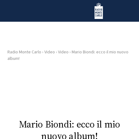
Vai al contenuto
Radio Monte Carlo
Radio Monte Carlo
›
Video
›
Video
›
Mario Biondi: ecco il mio nuovo
HOME
album!
RADIO
WEB
RADIO
PLAYLIST
Mario Biondi: ecco il mio
NEWS
nuovo album!