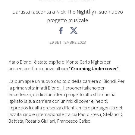
FOTO
L'artista racconta a Nick The Nightfly il suo nuovo
progetto musicale
CONCORSI
29 SETTEMBRE 2023
EVENTI
Mario Biondi è stato ospite di Monte Carlo Nights per
VIDEO
presentare il suo nuovo album “
Crooning Undercover
“.
L’album apre un nuovo capitolo della carriera di Biondi. Per
TV
la prima volta infatti Biondi, il crooner italiano per
eccellenza, dedica un intero progetto allo stile che ha
PRINCIPATO
ispirato la sua carriera con un mix di cover e inediti,
DI
impreziositi dalla presenza di tanti amici e protagonisti del
MONACO
jazz italiano e internazionale tra cui Paolo Fresu, Stefano Di
Battista, Rosario Giuliani, Francesco Cafiso.
RMC