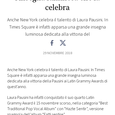
celebra
FOTO
Anche New York celebra il talento di Laura Pausini. In
CONCORSI
Times Square è infatti apparsa una grande insegna
luminosa dedicata alla vittoria del
EVENTI
29 NOVEMBRE 2018
VIDEO
Anche New York celebra il talento di Laura Pausini. In Times
TV
Square è infatti apparsa una grande insegna luminosa
dedicata alla vittoria della Pausini ai Latin Grammy Awards di
PRINCIPATO
quest’anno.
DI
MONACO
Laura Pausini ha infatti conquistato il suo quarto Latin
Grammy Award il 15 novembre scorso, nella categoria “Best
Traditional Pop Vocal Album” con “Hazte Sentir”, versione
RMC
spagnola dell’album “Fatti sentire”.