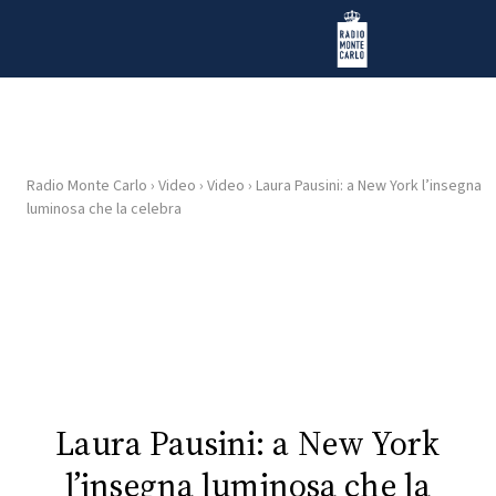
Vai al contenuto
Radio Monte Carlo
Radio Monte Carlo
›
Video
›
Video
›
Laura Pausini: a New York l’insegna
HOME
luminosa che la celebra
RADIO
WEB
RADIO
PLAYLIST
Laura Pausini: a New York
NEWS
l’insegna luminosa che la