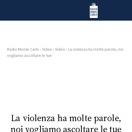
Vai al contenuto
Radio Monte Carlo
Radio Monte Carlo
›
Video
›
Video
›
La violenza ha molte parole, noi
HOME
vogliamo ascoltare le tue
RADIO
WEB
RADIO
PLAYLIST
La violenza ha molte parole,
NEWS
noi vogliamo ascoltare le tue