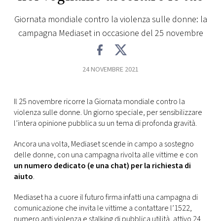
FOTO
Giornata mondiale contro la violenza sulle donne: la
campagna Mediaset in occasione del 25 novembre
CONCORSI
24 NOVEMBRE 2021
EVENTI
Il 25 novembre ricorre la Giornata mondiale contro la
VIDEO
violenza sulle donne. Un giorno speciale, per sensibilizzare
l’intera opinione pubblica su un tema di profonda gravità.
TV
​Ancora una volta, Mediaset scende in campo a sostegno
delle donne, con una campagna rivolta alle vittime e con
PRINCIPATO
un numero dedicato (e una chat) per la richiesta di
DI
aiuto
.
MONACO
Mediaset ha a cuore il futuro firma infatti una campagna di
comunicazione che invita le vittime a contattare l’1522,
RMC
numero anti violenza e stalking di pubblica utilità, attivo 24