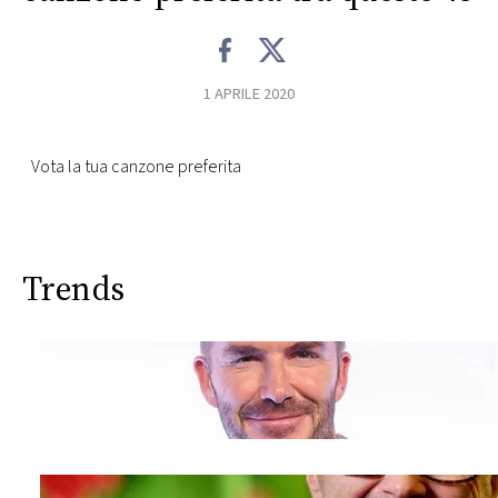
FOTO
1 APRILE 2020
CONCORSI
Vota la tua canzone preferita
EVENTI
VIDEO
Trends
TV
PRINCIPATO
DI
MONACO
RMC