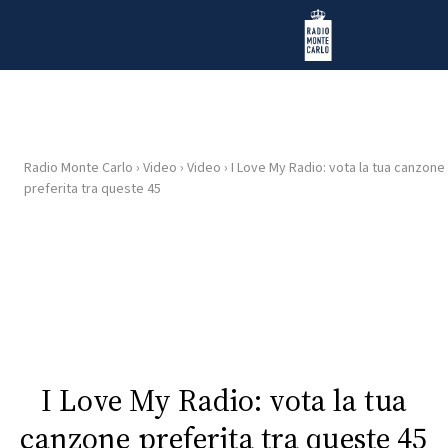
Vai al contenuto
Radio Monte Carlo
Radio Monte Carlo
›
Video
›
Video
›
I Love My Radio: vota la tua canzone
HOME
preferita tra queste 45
RADIO
WEB
RADIO
PLAYLIST
I Love My Radio: vota la tua
NEWS
canzone preferita tra queste 45