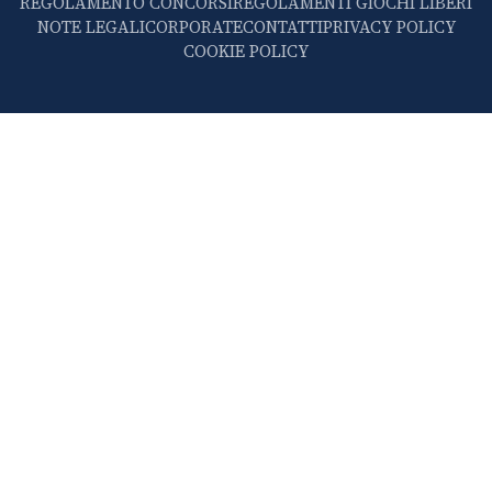
REGOLAMENTO CONCORSI
REGOLAMENTI GIOCHI LIBERI
NOTE LEGALI
CORPORATE
CONTATTI
PRIVACY POLICY
COOKIE POLICY