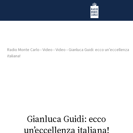
Vai al contenuto
Radio Monte Carlo
Radio Monte Carlo
›
Video
›
Video
›
Gianluca Guidi: ecco un’eccellenza
HOME
italiana!
RADIO
WEB
RADIO
PLAYLIST
Gianluca Guidi: ecco
NEWS
un’eccellenza italiana!