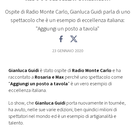
Ospite di Radio Monte Carlo, Gianluca Guidi parla di uno
FOTO
spettacolo che è un esempio di eccellenza italiana:
"Aggiungi un posto a tavola"
CONCORSI
EVENTI
23 GENNAIO 2020
VIDEO
Gianluca Guidi
è stato ospite di
Radio Monte Carlo
e ha
raccontato a
Rosaria e Max
perché uno spettacolo come
TV
“
Aggiungi un posto a tavola
” è un vero esempio di
eccellenza italiana.
PRINCIPATO
Lo show, che
Gianluca
Guidi
porta nuovamente in tournée,
DI
ha avuto, nelle sue varie edizioni, ben quindici milioni di
MONACO
spettatori nel mondo ed è un esempio di artigianalità e
talento.
RMC