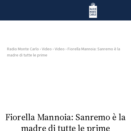
Vai al contenuto
Radio Monte Carlo
Radio Monte Carlo
›
Video
›
Video
›
Fiorella Mannoia: Sanremo è la
HOME
madre di tutte le prime
RADIO
WEB
RADIO
PLAYLIST
Fiorella Mannoia: Sanremo è la
NEWS
madre di tutte le prime