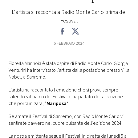
FOTO
L'artista si racconta a Radio Monte Carlo prima del
Festival
CONCORSI
6 FEBBRAIO 2024
EVENTI
Fiorella Mannoia è stata ospite di Radio Monte Carlo. Giorgia
VIDEO
Venturini ha intervistato l’artista dalla postazione presso Villa
Nobel, a Sanremo.
TV
L’artista ha raccontato l’emozione che si prova sempre
salendo sul palco del Festival e ha parlato della canzone
PRINCIPATO
che porta in gara, “
Mariposa
“.
DI
MONACO
Se amate il Festival di Sanremo, con Radio Monte Carlo vi
sentirete davvero nel cuore pulsante dell’edizione 2024!
RMC
La nostra emittente segue il Festival: In diretta da lunedì 5 a