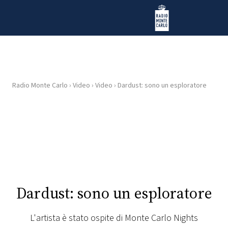
Vai al contenuto
Radio Monte Carlo
Radio Monte Carlo
›
Video
›
Video
›
Dardust: sono un esploratore
HOME
RADIO
WEB
RADIO
PLAYLIST
Dardust: sono un esploratore
NEWS
L'artista è stato ospite di Monte Carlo Nights