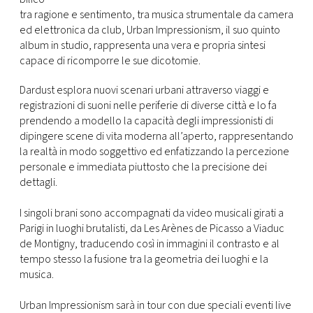
CONSIGLIA
tra ragione e sentimento, tra musica strumentale da camera
ed elettronica da club, Urban Impressionism, il suo quinto
album in studio, rappresenta una vera e propria sintesi
capace di ricomporre le sue dicotomie.
Dardust esplora nuovi scenari urbani attraverso viaggi e
registrazioni di suoni nelle periferie di diverse città e lo fa
prendendo a modello la capacità degli impressionisti di
dipingere scene di vita moderna all’aperto, rappresentando
la realtà in modo soggettivo ed enfatizzando la percezione
personale e immediata piuttosto che la precisione dei
dettagli.
I singoli brani sono accompagnati da video musicali girati a
Parigi in luoghi brutalisti, da Les Arènes de Picasso a Viaduc
de Montigny, traducendo così in immagini il contrasto e al
tempo stesso la fusione tra la geometria dei luoghi e la
musica.
Urban Impressionism sarà in tour con due speciali eventi live