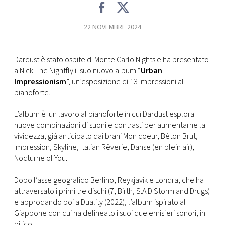
FOTO
22 NOVEMBRE 2024
CONCORSI
Dardust è stato ospite di Monte Carlo Nights e ha presentato
a Nick The Nightfly il suo nuovo album “
Urban
EVENTI
Impressionism
”, un’esposizione di 13 impressioni al
pianoforte.
VIDEO
L’album è un lavoro al pianoforte in cui Dardust esplora
nuove combinazioni di suoni e contrasti per aumentarne la
vividezza, già anticipato dai brani Mon coeur, Béton Brut,
TV
Impression, Skyline, Italian Rêverie, Danse (en plein air),
Nocturne of You.
PRINCIPATO
DI
Dopo l’asse geografico Berlino, Reykjavík e Londra, che ha
MONACO
attraversato i primi tre dischi (7, Birth, S.A.D Storm and Drugs)
e approdando poi a Duality (2022), l’album ispirato al
Giappone con cui ha delineato i suoi due emisferi sonori, in
RMC
bilico