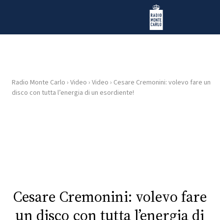
Vai al contenuto
Radio Monte Carlo
Radio Monte Carlo
›
Video
›
Video
›
Cesare Cremonini: volevo fare un
HOME
disco con tutta l’energia di un esordiente!
RADIO
WEB
RADIO
PLAYLIST
Cesare Cremonini: volevo fare
NEWS
un disco con tutta l’energia di