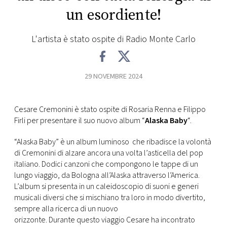
un esordiente!
FOTO
L'artista è stato ospite di Radio Monte Carlo
CONCORSI
29 NOVEMBRE 2024
EVENTI
VIDEO
Cesare Cremonini è stato ospite di Rosaria Renna e Filippo
Firli per presentare il suo nuovo album “
Alaska Baby
“.
TV
“Alaska Baby” è un album luminoso che ribadisce la volontà
di Cremonini di alzare ancora una volta l’asticella del pop
italiano. Dodici canzoni che compongono le tappe di un
PRINCIPATO
lungo viaggio, da Bologna all’Alaska attraverso l’America.
DI
L’album si presenta in un caleidoscopio di suoni e generi
MONACO
musicali diversi che si mischiano tra loro in modo divertito,
sempre alla ricerca di un nuovo
RMC
orizzonte. Durante questo viaggio Cesare ha incontrato