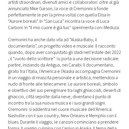
CONSIGLIA
artisti straordinari, divenuti amici e collaboratori: oltre al già
annunciato Mike Garson, la voce di Cremonini si fonde
perfettamente (e per la prima volta) con quella Elisa in
“Aurore boreali”. In “San Luca” incontra la voce di Luca
Carboni. In “Il mio cuore è già tuo” sperimenta con i Meduza.
Cremonini ha anche dato vita ad “Alaska Baby, il
documentario”, un progetto video e musicale. Il racconto
quando, dopo aver conquistato gli stadi nell’estate del 2022
, il “vuoto dello scrittore” lo porta a una decisione radicale:
partire, iniziando da Antigua, nei Caraibi. Il documentario,
girato tra l’Italia, l’America e l’Alaska accompagna Cremonini
in un viaggio di rinascita personale e artistica, mettendosi a
nudo di fronte alle telecamere. Le aurore boreali, simbolo
e obiettivo del suo peregrinare tra laghi ghiacciati, deserti di
ghiaccio, città sepolte dalla neve, diventano il punto di
incontro tra la sua nuova musica e i suoi grandi sogni.
Cremonini si addentra nel cuore musicale dell’America:
Nashville con il suo country, New Orleans e Memphis con il
blues. Durante il viaggio, le canzoni cominciano a prendere
forma. Il viaggio culmina con l’arrivo in Alaska. Il tema della