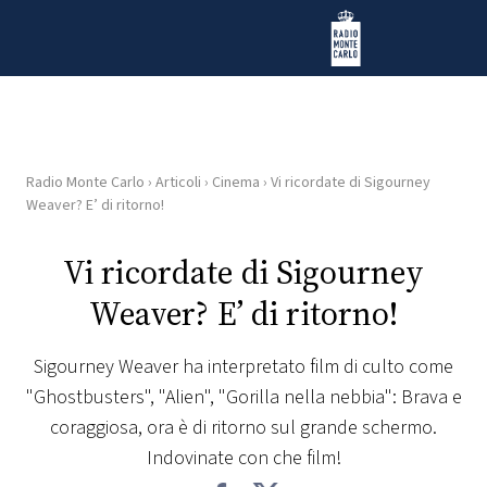
Vai al contenuto
Radio Monte Carlo
Radio Monte Carlo
›
Articoli
›
Cinema
›
Vi ricordate di Sigourney
HOME
Weaver? E’ di ritorno!
RADIO
Vi ricordate di Sigourney
Weaver? E’ di ritorno!
WEB
RADIO
Sigourney Weaver ha interpretato film di culto come
"Ghostbusters", "Alien", "Gorilla nella nebbia": Brava e
PLAYLIST
coraggiosa, ora è di ritorno sul grande schermo.
Indovinate con che film!
NEWS