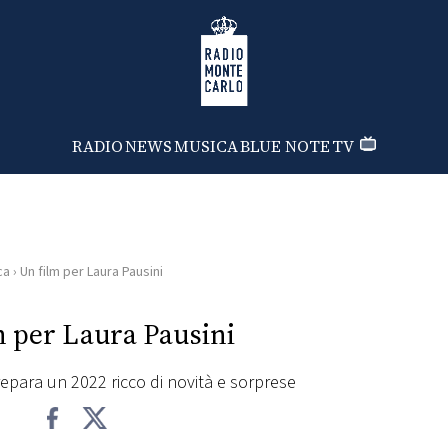
Radio Monte Carlo
RADIO
NEWS
MUSICA
BLUE NOTE
TV
ca
›
Un film per Laura Pausini
m per Laura Pausini
repara un 2022 ricco di novità e sorprese