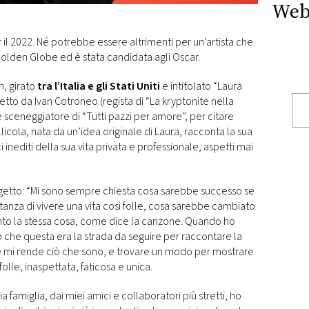
Web
r il 2022. Né potrebbe essere altrimenti per un’artista che
olden Globe ed è stata candidata agli Oscar.
m, girato
tra l’Italia e gli Stati Uniti
e intitolato “Laura
retto da Ivan Cotroneo (regista di “La kryptonite nella
 sceneggiatore di “Tutti pazzi per amore”, per citare
 pellicola, nata da un’idea originale di Laura, racconta la sua
 inediti della sua vita privata e professionale, aspetti mai
rogetto: “Mi sono sempre chiesta cosa sarebbe successo se
stanza di vivere una vita così folle, cosa sarebbe cambiato
to la stessa cosa, come dice la canzone. Quando ho
to che questa era la strada da seguire per raccontare la
he mi rende ciò che sono, e trovare un modo per mostrare
folle, inaspettata, faticosa e unica.
amiglia, dai miei amici e collaboratori più stretti, ho