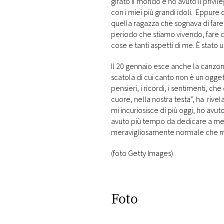
girato il mondo e ho avuto il privile
con i miei più grandi idoli. Eppure
quella ragazza che sognava di far
periodo che stiamo vivendo, fare qu
cose e tanti aspetti di me. È stato
Il 20 gennaio esce anche la canzon
scatola di cui canto non è un ogget
pensieri, i ricordi, i sentimenti, c
cuore, nella nostra testa”, ha rive
mi incuriosisce di più oggi, ho avuto
avuto più tempo da dedicare a me, 
meravigliosamente normale che 
(foto Getty Images)
Foto