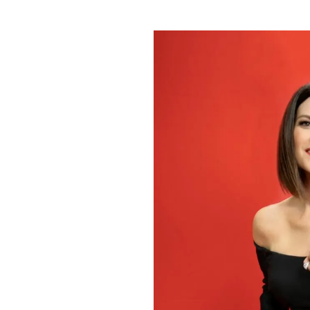
PLAYLIST
NEWS
FOTO
CONCORSI
EVENTI
VIDEO
TV
PRINCIPATO