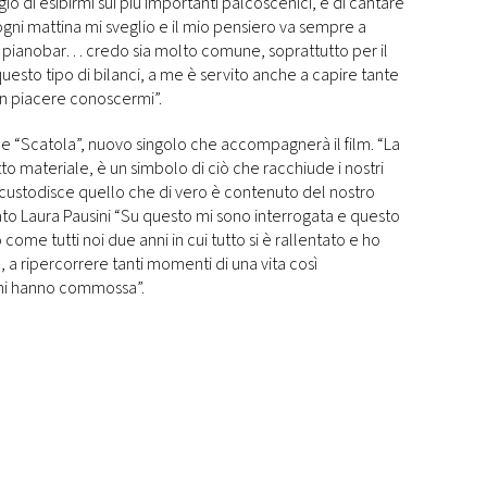
gio di esibirmi sui più importanti palcoscenici, e di cantare
 ogni mattina mi sveglio e il mio pensiero va sempre a
e pianobar… credo sia molto comune, soprattutto per il
esto tipo di bilanci, a me è servito anche a capire tante
 un piacere conoscermi”.
e “Scatola”, nuovo singolo che accompagnerà il film. “La
to materiale, è un simbolo di ciò che racchiude i nostri
he custodisce quello che di vero è contenuto del nostro
lato Laura Pausini “Su questo mi sono interrogata e questo
 come tutti noi due anni in cui tutto si è rallentato e ho
a ripercorrere tanti momenti di una vita così
mi hanno commossa”.