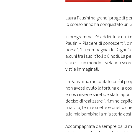
DI
MONACO
Laura Pausini ha grandi progetti pe
lo scorso anno ha conquistato un G
RMC
CONSIGLIA
In programma c’è addirittura un fil
Pausini – Piacere di conoscerti”, di
borsa”, “La compagnia del Cigno” e
alcuni tra i suoi titoli più noti). La
vita e il suo mondo, svelando scorci
visti e immaginati.
La Pausini ha raccontato così il p
non avessi avuto la fortuna e la co
e cosa invece sarebbe stato appun
deciso di realizzare il film ho capi
mia vita, le mie scelte e quello c
alla mia bambina la mia storia così 
Accompagnata da sempre dalla mia f