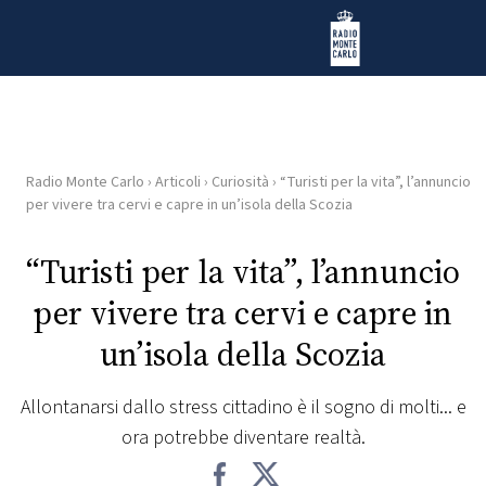
Vai al contenuto
Radio Monte Carlo
Radio Monte Carlo
›
Articoli
›
Curiosità
›
“Turisti per la vita”, l’annuncio
HOME
per vivere tra cervi e capre in un’isola della Scozia
RADIO
“Turisti per la vita”, l’annuncio
per vivere tra cervi e capre in
WEB
RADIO
un’isola della Scozia
PLAYLIST
Allontanarsi dallo stress cittadino è il sogno di molti... e
ora potrebbe diventare realtà.
NEWS