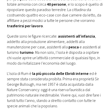
CONSIGLIA
totale armonia con circa
40 persone
, e lo scopo è quello di
ripopolare questo paradiso terrestre. La cittadina sta
costruendo quattro eco-case con due camere da letto, da
affittare a pezzi modici a tutte le persone che vorranno
trasferirsi per lavoro
.
Queste sono le figure ricercate:
assistenti all’infanzia
,
addetto alla produzione alimentare, addetti alla
manutenzione per case, assistenti alla
pesca
e assistenti al
turismo
turismo
. Ma non solo, l’isola è disposta a ospitare
chi vuole aprire un’attività commerciale di qualsiasi tipo, in
modo da rivitalizzare l’economia del luogo.
L’isola di Rum è
la più piccola delle Ebridi interne
ed è
sempre stata considerata proibita. Prima era proprietà Sir
George Bullough, ma nel 1957 è stata acquistata dalla
Nature Conservancy: oggi è una riserva faunistica dal
patrimonio naturale inestimabile. Vivere qui, vuol dire fare i
turisti tutto l’anno, stando a stretto contatto con tutte le
specie animali che la popolano.