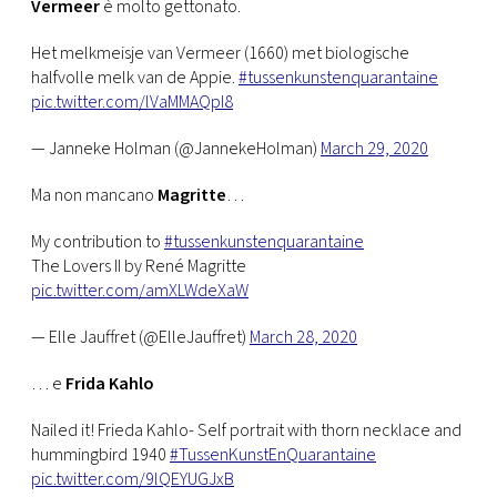
Vermeer
è molto gettonato.
Het melkmeisje van Vermeer (1660) met biologische
halfvolle melk van de Appie.
#tussenkunstenquarantaine
pic.twitter.com/lVaMMAQpI8
— Janneke Holman (@JannekeHolman)
March 29, 2020
Ma non mancano
Magritte
…
My contribution to
#tussenkunstenquarantaine
The Lovers II by René Magritte
pic.twitter.com/amXLWdeXaW
— Elle Jauffret (@ElleJauffret)
March 28, 2020
… e
Frida Kahlo
Nailed it! Frieda Kahlo- Self portrait with thorn necklace and
hummingbird 1940
#TussenKunstEnQuarantaine
pic.twitter.com/9lQEYUGJxB