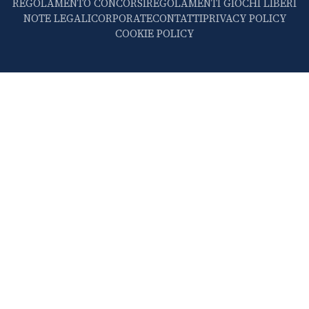
REGOLAMENTO CONCORSI
REGOLAMENTI GIOCHI LIBERI
NOTE LEGALI
CORPORATE
CONTATTI
PRIVACY POLICY
COOKIE POLICY