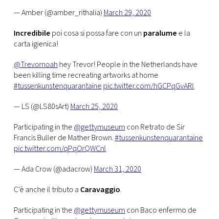
— Amber (@amber_rithalia)
March 29, 2020
Incredibile
poi cosa si possa fare con un
paralume
e la
carta igienica!
@Trevornoah
hey Trevor! People in the Netherlands have
been killing time recreating artworks at home
#tussenkunstenquarantaine
pic.twitter.com/hGCPqGvARl
— LS (@LS80sArt)
March 25, 2020
Participating in the
@gettymuseum
con Retrato de Sir
Francis Buller de Mather Brown.
#tussenkunstenquarantaine
pic.twitter.com/qPqOrQWCnl
— Ada Crow (@adacrow)
March 31, 2020
C’è anche il tributo a
Caravaggio
.
Participating in the
@gettymuseum
con Baco enfermo de