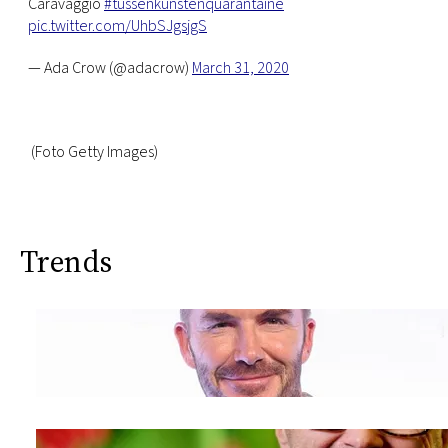
Caravaggio
#tussenkunstenquarantaine
pic.twitter.com/UhbSJgsjgS
— Ada Crow (@adacrow)
March 31, 2020
(Foto Getty Images)
Trends