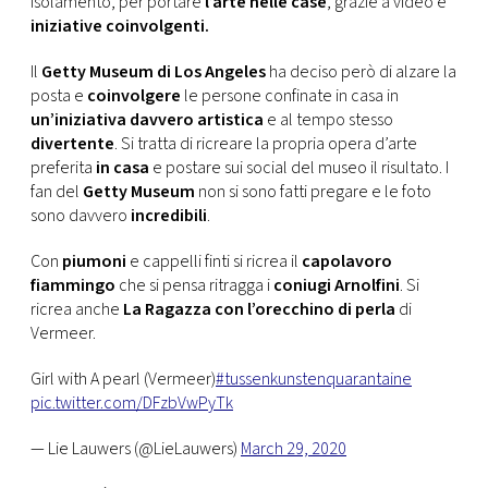
isolamento, per portare
l’arte nelle case
, grazie a video e
CONSIGLIA
iniziative coinvolgenti.
Il
Getty Museum di Los Angeles
ha deciso però di alzare la
posta e
coinvolgere
le persone confinate in casa in
un’iniziativa davvero artistica
e al tempo stesso
divertente
. Si tratta di ricreare la propria opera d’arte
preferita
in casa
e postare sui social del museo il risultato. I
fan del
Getty Museum
non si sono fatti pregare e le foto
sono davvero
incredibili
.
Con
piumoni
e cappelli finti si ricrea il
capolavoro
fiammingo
che si pensa ritragga i
coniugi Arnolfini
. Si
ricrea anche
La Ragazza con l’orecchino di perla
di
Vermeer.
Girl with A pearl (Vermeer)
#tussenkunstenquarantaine
pic.twitter.com/DFzbVwPyTk
— Lie Lauwers (@LieLauwers)
March 29, 2020