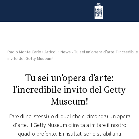
Vai al contenuto
Radio Monte Carlo
Radio Monte Carlo
›
Articoli
›
News
›
Tu sei un’opera d’arte: l’incredibile
HOME
invito del Getty Museum!
RADIO
Tu sei un’opera d’arte:
l’incredibile invito del Getty
WEB
RADIO
Museum!
PLAYLIST
Fare di noi stessi ( o di quel che ci circonda) un'opera
d'arte. Il Getty Museum ci invita a imitare il nostro
NEWS
quadro preferito. E i risultati sono strabilianti