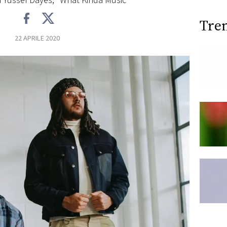
 Yussef Dayes, "What Kinda Music"
Tre
22 APRILE 2020