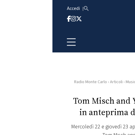
Vai al contenuto
Accedi
Radio Monte Carlo
›
Articoli
›
Musi
HOME
Tom Misch and Y
RADIO
in anteprima 
WEB
RADIO
Mercoledì 22 e giovedì 23 a