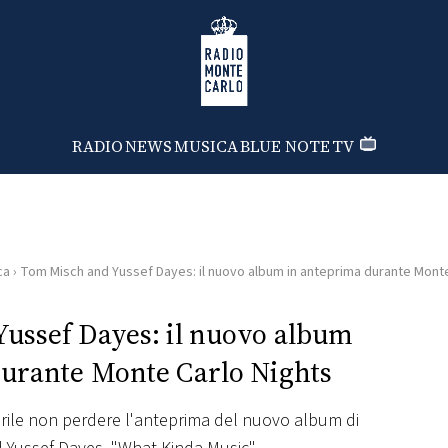
Radio Monte Carlo
RADIO
NEWS
MUSICA
BLUE NOTE
TV
ca
›
Tom Misch and Yussef Dayes: il nuovo album in anteprima durante Monte
ussef Dayes: il nuovo album
durante Monte Carlo Nights
prile non perdere l'anteprima del nuovo album di