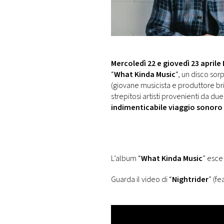
DI
MONACO
RMC
CONSIGLIA
Mercoledì 22 e giovedì 23 aprile
“
What Kinda Music
“, un disco so
(giovane musicista e produttore br
strepitosi artisti provenienti da du
indimenticabile viaggio sonoro
L’album “
What Kinda Music
” esce
Guarda il video di “
Nightrider
” (f