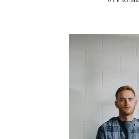
Tom Misch and
PLAYLIST
NEWS
FOTO
CONCORSI
EVENTI
VIDEO
TV
PRINCIPATO