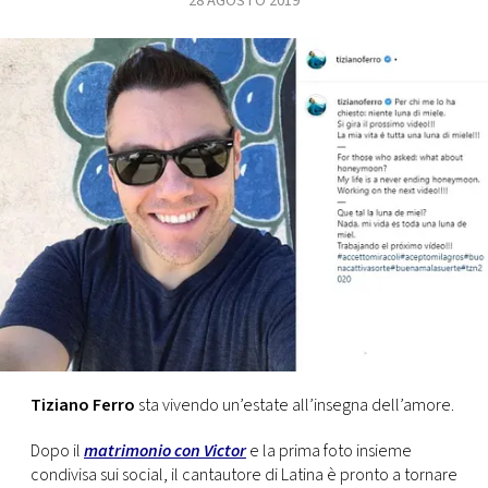
28 AGOSTO 2019
FOTO
CONCORSI
EVENTI
VIDEO
TV
PRINCIPATO
DI
Tiziano Ferro
sta vivendo un’estate all’insegna dell’amore.
MONACO
Dopo il
matrimonio con Victor
e la prima foto insieme
RMC
condivisa sui social, il cantautore di Latina è pronto a tornare