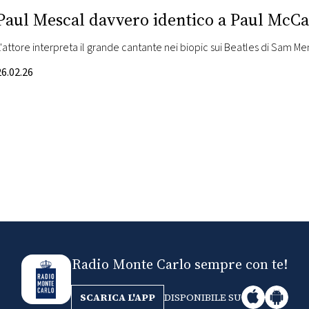
Paul Mescal davvero identico a Paul McCar
L'attore interpreta il grande cantante nei biopic sui Beatles di Sam M
26.02.26
Radio Monte Carlo sempre con te!
SCARICA L'APP
DISPONIBILE SU