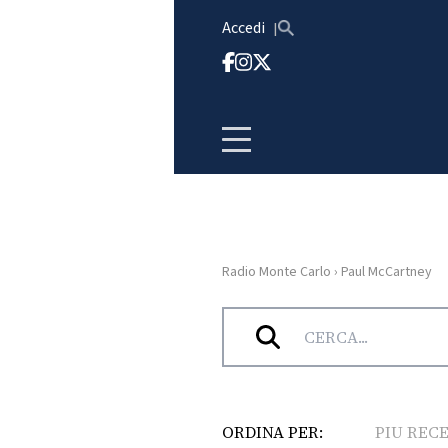
Vai al contenuto
Accedi
Radio Monte Carlo
›
Paul McCartney
HOME
Tag:
Paul McCartney
RADIO
WEB
RADIO
ORDINA PER:
PIU REC