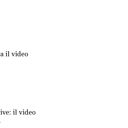
 il video
ve: il video
"