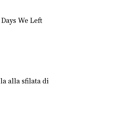
 Days We Left
a alla sfilata di
"