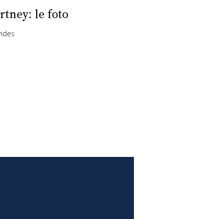
tney: le foto
endes