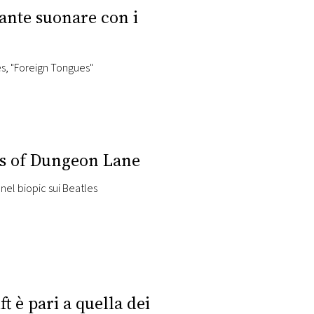
ante suonare con i
li Stones, "Foreign Tongues"
ys of Dungeon Lane
 nel biopic sui Beatles
t è pari a quella dei