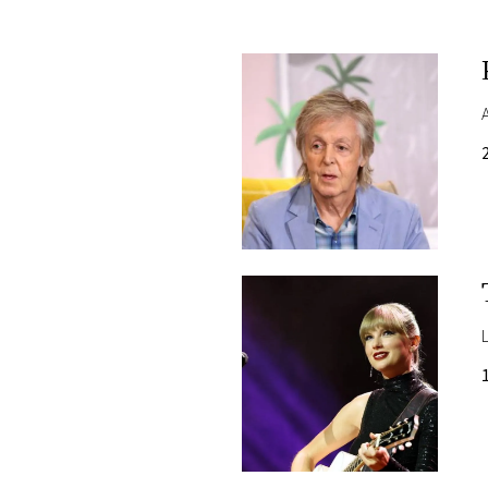
PLAYLIST
NEWS
FOTO
CONCORSI
EVENTI
VIDEO
TV
PRINCIPATO