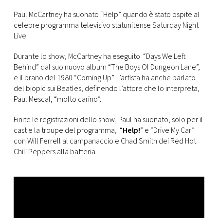
CONSIGLIA
Paul McCartney ha suonato “Help” quando è stato ospite al
celebre programma televisivo statunitense Saturday Night
Live.
Durante lo show, McCartney ha eseguito “Days We Left
Behind” dal suo nuovo album “The Boys Of Dungeon Lane”,
e il brano del 1980 “Coming Up”. L’artista ha anche parlato
del biopic sui Beatles, definendo l’attore che lo interpreta,
Paul Mescal, “molto carino”.
Finite le registrazioni dello show, Paul ha suonato, solo per il
cast e la troupe del programma, “
Help!
” e “Drive My Car”
con Will Ferrell al campanaccio e Chad Smith dei Red Hot
Chili Peppers alla batteria.