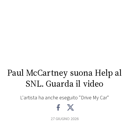
FOTO
CONCORSI
EVENTI
VIDEO
Paul McCartney suona Help al
TV
SNL. Guarda il video
PRINCIPATO
L'artista ha anche eseguito "Drive My Car"
DI
MONACO
27 GIUGNO 2026
RMC