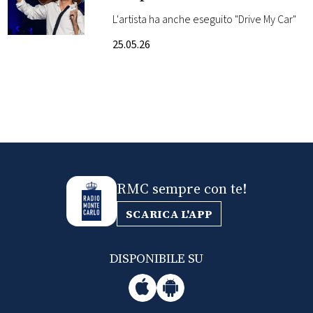
video
L'artista ha anche eseguito "Drive My Car"
FOTO
25.05.26
CONCORSI
EVENTI
VIDEO
RMC sempre con te!
TV
SCARICA L'APP
PRINCIPATO
DI
DISPONIBILE SU
MONACO
RMC