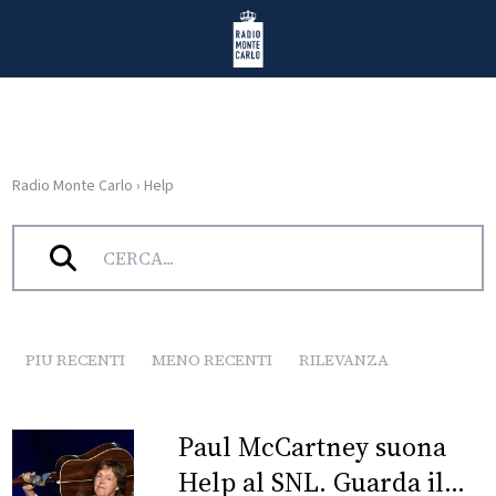
Vai al contenuto
Radio Monte Carlo
Radio Monte Carlo
›
Help
HOME
Tag:
Help
RADIO
WEB
RADIO
PIU RECENTI
MENO RECENTI
RILEVANZA
PLAYLIST
Paul McCartney suona
NEWS
Help al SNL. Guarda il