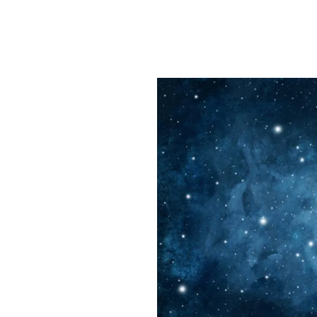
PLAYLIST
NEWS
FOTO
CONCORSI
EVENTI
VIDEO
TV
PRINCIPATO