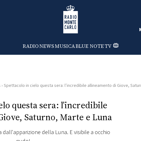
Radio Monte Carlo
RADIO
NEWS
MUSICA
BLUE NOTE
TV
s
›
Spettacolo in cielo questa sera: l’incredibile allineamento di Giove, Satu
elo questa sera: l’incredibile
Giove, Saturno, Marte e Luna
 dall'apparizione della Luna. E visibile a occhio