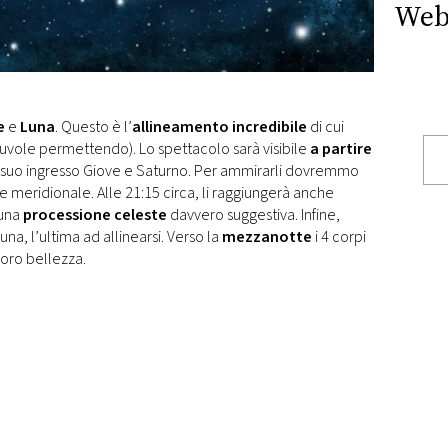
Web
e
e
Luna
. Questo è l’
allineamento incredibile
di cui
uvole permettendo). Lo spettacolo sarà visibile
a partire
l suo ingresso Giove e Saturno. Per ammirarli dovremmo
e meridionale. Alle 21:15 circa, li raggiungerà anche
 una
processione celeste
davvero suggestiva. Infine,
Luna, l’ultima ad allinearsi. Verso la
mezzanotte
i 4 corpi
 loro bellezza.