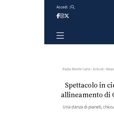
Vai al contenuto
Accedi
Radio Monte Carlo
›
Articoli
›
New
HOME
Spettacolo in ci
RADIO
allineamento di 
WEB
RADIO
Una danza di pianeti, chiusa