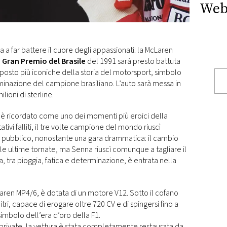
Web
a far battere il cuore degli appassionati: la McLaren
l
Gran Premio del Brasile
del 1991 sarà presto battuta
noposto più iconiche della storia del motorsport, simbolo
minazione del campione brasiliano. L’auto sarà messa in
ioni di sterline.
1 è ricordato come uno dei momenti più eroici della
tivi falliti, il tre volte campione del mondo riuscì
o pubblico, nonostante una gara drammatica: il cambio
le ultime tornate, ma Senna riuscì comunque a tagliare il
 tra pioggia, fatica e determinazione, è entrata nella
ren MP4/6, è dotata di un motore V12. Sotto il cofano
tri, capace di erogare oltre 720 CV e di spingersi fino a
imbolo dell’era d’oro della F1.
i private, la vettura è stata completamente restaurata da