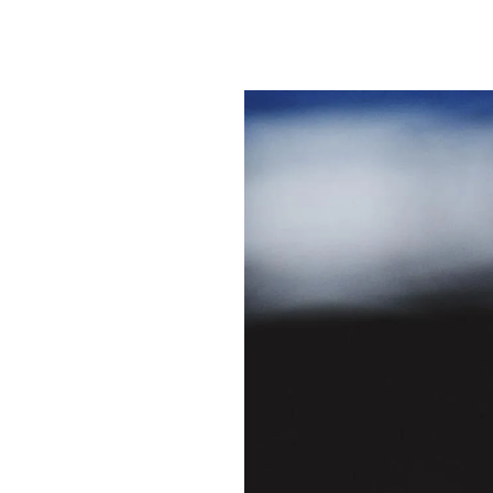
PLAYLIST
NEWS
FOTO
CONCORSI
EVENTI
VIDEO
TV
PRINCIPATO