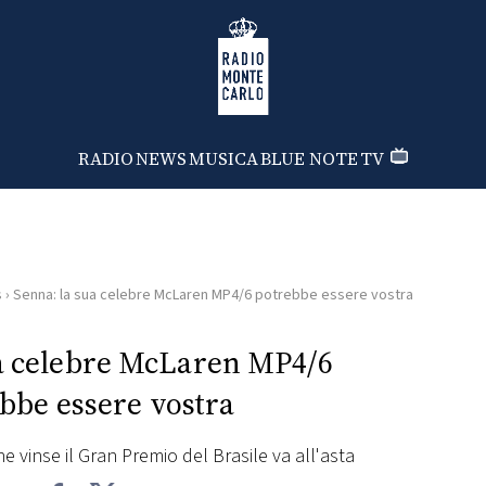
Radio Monte Carlo
RADIO
NEWS
MUSICA
BLUE NOTE
TV
s
›
Senna: la sua celebre McLaren MP4/6 potrebbe essere vostra
ua celebre McLaren MP4/6
bbe essere vostra
e vinse il Gran Premio del Brasile va all'asta