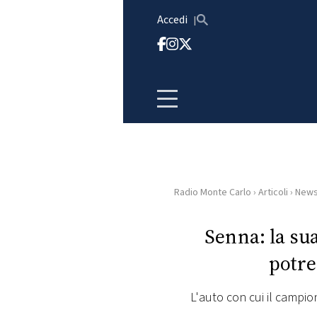
Vai al contenuto
Accedi
Radio Monte Carlo
›
Articoli
›
New
HOME
Senna: la s
RADIO
potre
WEB
RADIO
L'auto con cui il campion