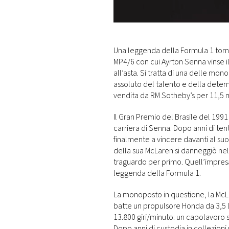
DI
MONACO
RMC
Una leggenda della Formula 1 torna 
CONSIGLIA
MP4/6 con cui Ayrton Senna vinse i
all’asta. Si tratta di una delle mo
assoluto del talento e della deter
vendita da RM Sotheby’s per 11,5 mil
Il Gran Premio del Brasile del 199
carriera di Senna. Dopo anni di tenta
finalmente a vincere davanti al su
della sua McLaren si danneggiò nel
traguardo per primo. Quell’impresa,
leggenda della Formula 1.
La monoposto in questione, la McLa
batte un propulsore Honda da 3,5 li
13.800 giri/minuto: un capolavoro s
Dopo anni di custodia in collezion