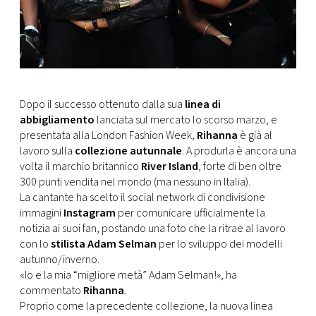
CONSIGLIA
Dopo il successo ottenuto dalla sua
linea di
abbigliamento
lanciata sul mercato lo scorso marzo, e
presentata alla London Fashion Week,
Rihanna
è già al
lavoro sulla
collezione autunnale
. A produrla è ancora una
volta il marchio britannico
River Island
, forte di ben oltre
300 punti vendita nel mondo (ma nessuno in Italia).
La cantante ha scelto il social network di condivisione
immagini
Instagram
per comunicare ufficialmente la
notizia ai suoi fan, postando una foto che la ritrae al lavoro
con lo
stilista Adam Selman
per lo sviluppo dei modelli
autunno/inverno.
«Io e la mia “migliore metà” Adam Selman!», ha
commentato
Rihanna
.
Proprio come la precedente collezione, la nuova linea