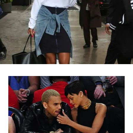
FOTO
CONCORSI
EVENTI
VIDEO
TV
PRINCIPATO
DI
MONACO
RMC