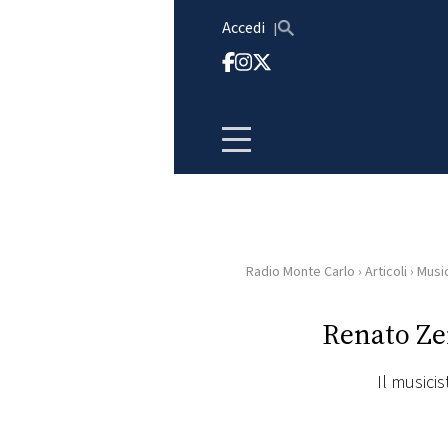
Vai al contenuto
Accedi
Radio Monte Carlo
›
Articoli
›
Musi
HOME
Renato Ze
RADIO
Il musici
WEB
RADIO