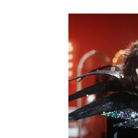
PLAYLIST
NEWS
FOTO
CONCORSI
EVENTI
VIDEO
TV
PRINCIPATO