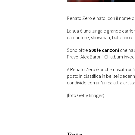
DI
MONACO
Renato Zero è nato, con il nome di
RMC
La sua è una lunga e grande carrier
CONSIGLIA
cantautore, showman, ballerino e 
Sono oltre
500 le canzoni
che ha s
Pravo, Alex Baroni. Gli album inve
A Renato Zero è anche riuscita un’
posto in classifica in bei sei decen
condivide con un’unica altra artista
(foto Getty Images)