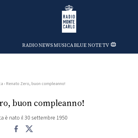
Radio Monte Carlo
RADIO
NEWS
MUSICA
BLUE NOTE
TV
ca
›
Renato Zero, buon compleanno!
ro, buon compleanno!
sta è nato il 30 settembre 1950