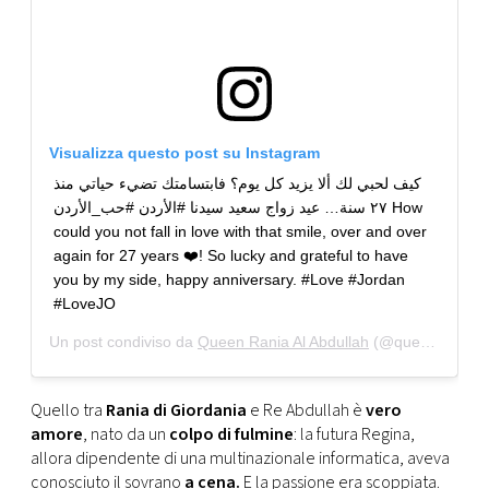
Visualizza questo post su Instagram
كيف لحبي لك ألا يزيد كل يوم؟ فابتسامتك تضيء حياتي منذ
٢٧ سنة… عيد زواج سعيد سيدنا #الأردن #حب_الأردن How
could you not fall in love with that smile, over and over
again for 27 years ❤️! So lucky and grateful to have
you by my side, happy anniversary. #Love #Jordan
#LoveJO
Un post condiviso da
Queen Rania Al Abdullah
(@queenrania) in data:
Quello tra
Rania di Giordania
e Re Abdullah è
vero
amore
, nato da un
colpo di fulmine
: la futura Regina,
allora dipendente di una multinazionale informatica, aveva
conosciuto il sovrano
a cena.
E la passione era scoppiata.