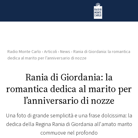
Vai al contenuto
Radio Monte Carlo
Radio Monte Carlo
›
Articoli
›
News
›
Rania di Giordania: la romantica
HOME
dedica al marito per l’anniversario di nozze
RADIO
Rania di Giordania: la
romantica dedica al marito per
WEB
RADIO
l’anniversario di nozze
PLAYLIST
Una foto di grande semplicità e una frase dolcissima: la
dedica della Regina Rania di Giordania all'amato marito
NEWS
commuove nel profondo