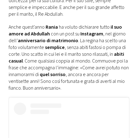
dolcezza. per la sua cultura. Per il suo stile, sempre
CONSIGLIA
semplice e impeccabile. E anche per il suo grande affetto
per il marito, il Re Abdullah.
Anche quest’anno
Rania
ha voluto dichiarare tutto
il suo
amore ad Abdullah
con un post su
Instagram
, nel giorno
dell’
anniversario di matrimonio
. La regina ha scelto una
foto volutamente
semplice
, senza abiti fastosi o pompa di
corte. Uno scatto in cui lei e il marito sono rilassati, in
abiti
casual
. Come qualsiasi coppia al mondo. Commuove poi la
frase che accompagna l’immagine: «Come avrei potuto non
innamorarmi di
quel sorriso
, ancora e ancora per
ventisette anni! Sono così fortunata e grata di averti al mio
fianco. Buon anniversario».