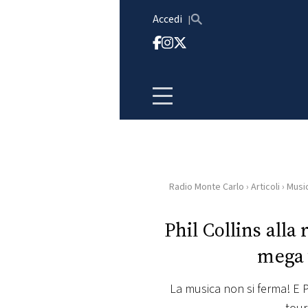
Vai al contenuto
Accedi
Radio Monte Carlo
›
Articoli
›
Musi
HOME
Phil Collins alla
RADIO
mega 
WEB
RADIO
La musica non si ferma! E P