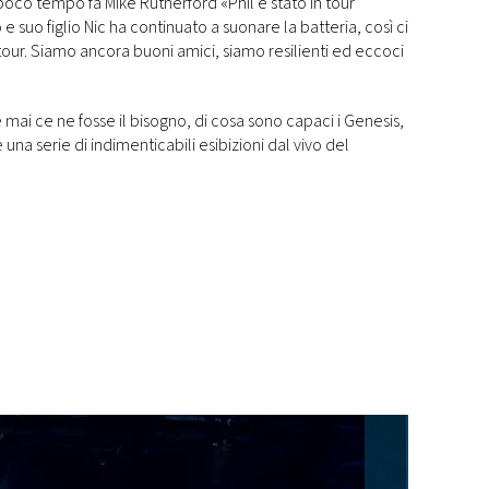
 poco tempo fa Mike Rutherford «Phil è stato in tour
e suo figlio Nic ha continuato a suonare la batteria, così ci
tour. Siamo ancora buoni amici, siamo resilienti ed eccoci
 mai ce ne fosse il bisogno, di cosa sono capaci i Genesis,
na serie di indimenticabili esibizioni dal vivo del