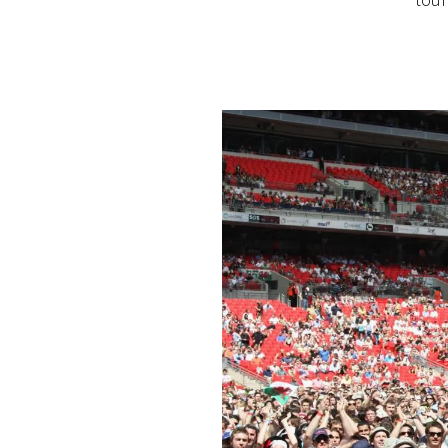
tour
PLAYLIST
NEWS
FOTO
CONCORSI
EVENTI
VIDEO
TV
PRINCIPATO