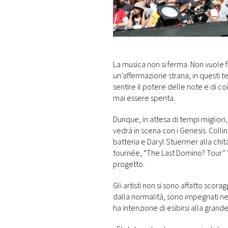
DI
MONACO
RMC
CONSIGLIA
La musica non si ferma. Non vuole 
un’affermazione strana, in questi temp
sentire il potere delle note e di co
mai essere spenta.
Dunque, in attesa di tempi migliori,
vedrà in scena con i Genesis. Collin
batteria e Daryl Stuermer alla chitar
tournée, “The Last Domino? Tour” ‘n
progetto.
Gli artisti non si sono affatto scor
dalla normalità, sono impegnati n
ha intenzione di esibirsi alla grand