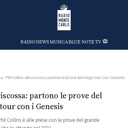
Radio Monte Carlo
RADIO
NEWS
MUSICA
BLUE NOTE
TV
ca
›
Phil Collins alla riscossa: partono le prove del mega tour con i Genesis
 riscossa: partono le prove del
tour con i Genesis
hil Collins è alle prese con le prove del grande