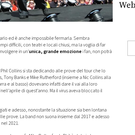
Web
farlo ed è anche impossibile fermarla. Sembra
i difficili, con teatri e locali chiusi, ma la voglia di far
involgere in un’
unica, grande emozione
i fan, non potrà
 Phil Collins si sta dedicando alle prove del tour che lo
s, Tony Banks e Mike Rutherford (insieme a Nic Collins alla
ra e al basso) dovevano infatti dare il vai alla loro
ell’aprile di quest’anno. Ma il virus aveva bloccato il
aggiati e adesso, nonostante la situazione sia ben lontana
elle prove. La band non suona insieme dal 2017 e adesso
e nel 2021.