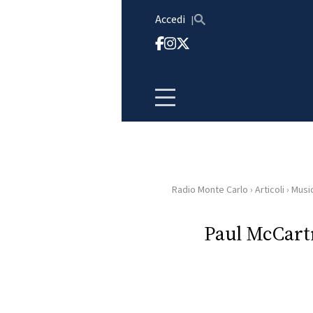
Vai al contenuto
Accedi
Radio Monte Carlo
›
Articoli
›
Musi
HOME
Paul McCartn
RADIO
WEB
RADIO