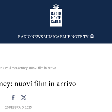
Radio Monte Carlo
RADIO
NEWS
MUSICA
BLUE NOTE
TV
ca
›
Paul McCartney: nuovi film in arrivo
ey: nuovi film in arrivo
26 FEBBRAIO 2025