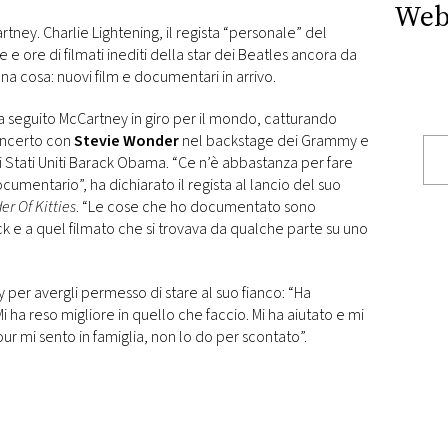
Web
rtney. Charlie Lightening, il regista “personale” del
e e ore di filmati inediti della star dei Beatles ancora da
una cosa: nuovi film e documentari in arrivo.
 ha seguito McCartney in giro per il mondo, catturando
oncerto con
Stevie Wonder
nel backstage dei Grammy e
i Stati Uniti Barack Obama. “Ce n’è abbastanza per fare
umentario”, ha dichiarato il regista al lancio del suo
r Of Kitties
. “Le cose che ho documentato sono
k e a quel filmato che si trovava da qualche parte su uno
 per avergli permesso di stare al suo fianco: “Ha
Mi ha reso migliore in quello che faccio. Mi ha aiutato e mi
ur mi sento in famiglia, non lo do per scontato”.