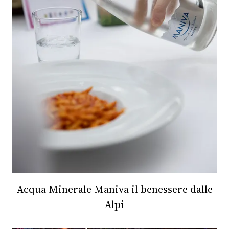
FOTO
CONCORSI
EVENTI
VIDEO
TV
PRINCIPATO
DI
Acqua Minerale Maniva il benessere dalle
MONACO
Alpi
RMC