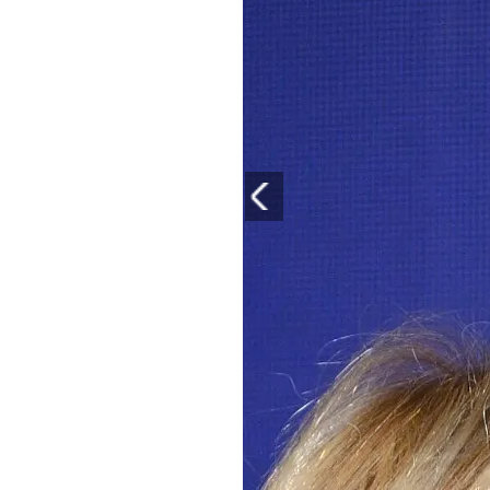
PLAYLIST
NEWS
FOTO
CONCORSI
EVENTI
VIDEO
TV
PRINCIPATO