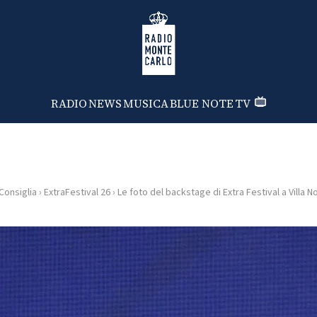
Radio Monte Carlo
RADIO
NEWS
MUSICA
BLUE NOTE
TV
Consiglia
›
ExtraFestival 26
›
Le foto del backstage di Extra Festival a Villa 