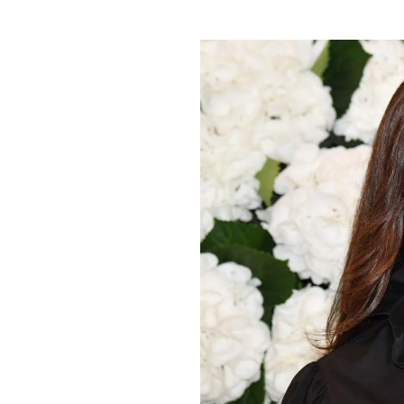
PLAYLIST
NEWS
FOTO
CONCORSI
EVENTI
VIDEO
TV
PRINCIPATO