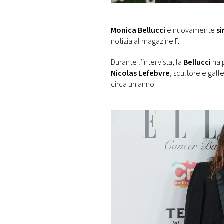
DI
MONACO
Monica Bellucci
è nuovamente
si
notizia al magazine F.
RMC
CONSIGLIA
Durante l’intervista, la
Bellucci
ha p
Nicolas Lefebvre
, scultore e gall
circa un anno.