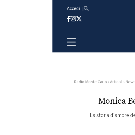
Vai al contenuto
Accedi
Radio Monte Carlo
›
Articoli
›
New
HOME
Monica Be
RADIO
La storia d'amore de
WEB
RADIO