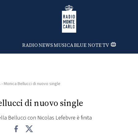
Radio Monte Carlo
RADIO
NEWS
MUSICA
BLUE NOTE
TV
s
›
Monica Bellucci di nuovo single
llucci di nuovo single
lla Bellucci con Nicolas Lefebvre è finita