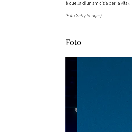
è quella di un’amicizia per la vita».
(Foto Getty Images)
Foto