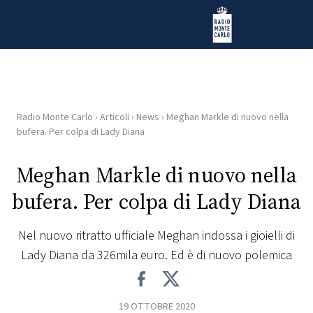
Vai al contenuto
Radio Monte Carlo
Radio Monte Carlo
›
Articoli
›
News
›
Meghan Markle di nuovo nella
HOME
bufera. Per colpa di Lady Diana
RADIO
Meghan Markle di nuovo nella
bufera. Per colpa di Lady Diana
WEB
RADIO
Nel nuovo ritratto ufficiale Meghan indossa i gioielli di
Lady Diana da 326mila euro. Ed è di nuovo polemica
PLAYLIST
NEWS
19 OTTOBRE 2020