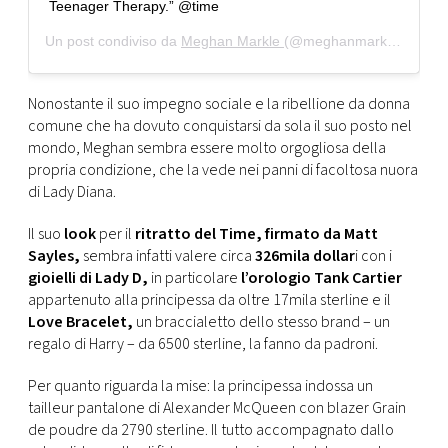
Teenager Therapy.” @time
Un post condiviso da
Meghan Markle
(@meghanmarkle_official) in data:
Nonostante il suo impegno sociale e la ribellione da donna
comune che ha dovuto conquistarsi da sola il suo posto nel
mondo, Meghan sembra essere molto orgogliosa della
propria condizione, che la vede nei panni di facoltosa nuora
di Lady Diana.
Il suo
look
per il
ritratto del Time, firmato da Matt
Sayles,
sembra infatti valere circa
326mila dollar
i con i
gioielli di Lady D,
in particolare
l’orologio Tank Cartier
appartenuto alla principessa da oltre 17mila sterline e il
Love Bracelet,
un braccialetto dello stesso brand – un
regalo di Harry – da 6500 sterline, la fanno da padroni.
Per quanto riguarda la mise: la principessa indossa un
tailleur pantalone di Alexander McQueen con blazer Grain
de poudre da 2790 sterline. Il tutto accompagnato dallo