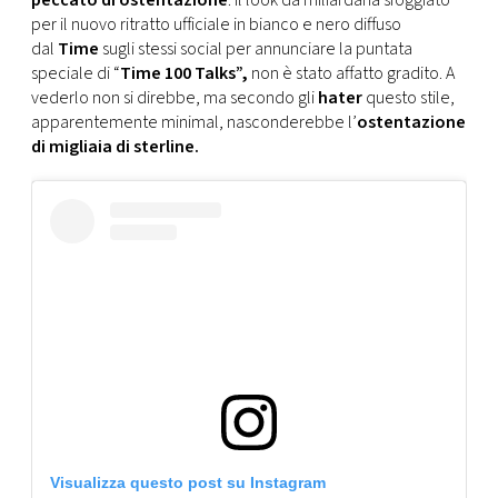
peccato di ostentazione
. Il look da miliardaria sfoggiato
CONSIGLIA
per il nuovo ritratto ufficiale in bianco e nero diffuso
dal
Time
sugli stessi social per annunciare la puntata
speciale di “
Time 100 Talks”,
non è stato affatto gradito. A
vederlo non si direbbe, ma secondo gli
hater
questo stile,
apparentemente minimal, nasconderebbe l’
ostentazione
di migliaia di sterline.
Visualizza questo post su Instagram