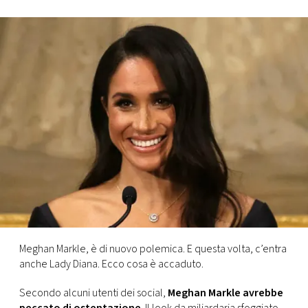
FOTO
CONCORSI
EVENTI
VIDEO
TV
PRINCIPATO
DI
Meghan Markle, è di nuovo polemica. E questa volta, c’entra
MONACO
anche Lady Diana. Ecco cosa è accaduto.
Secondo alcuni utenti dei social,
Meghan Markle avrebbe
RMC