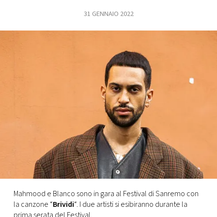
31 GENNAIO 2022
FOTO
CONCORSI
EVENTI
VIDEO
TV
PRINCIPATO
DI
MONACO
Mahmood e Blanco sono in gara al Festival di Sanremo con
la canzone “
Brividi
“. I due artisti si esibiranno durante la
RMC
prima serata del Festival.