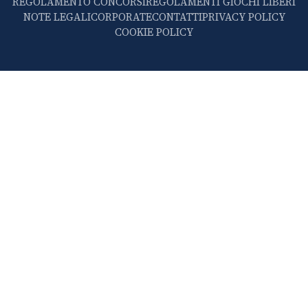
REGOLAMENTO CONCORSI
REGOLAMENTI GIOCHI LIBERI
NOTE LEGALI
CORPORATE
CONTATTI
PRIVACY POLICY
COOKIE POLICY