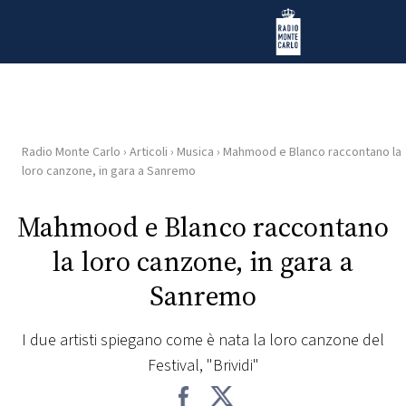
Vai al contenuto
Radio Monte Carlo
Radio Monte Carlo
›
Articoli
›
Musica
›
Mahmood e Blanco raccontano la
HOME
loro canzone, in gara a Sanremo
RADIO
Mahmood e Blanco raccontano
la loro canzone, in gara a
WEB
RADIO
Sanremo
PLAYLIST
I due artisti spiegano come è nata la loro canzone del
Festival, "Brividi"
NEWS