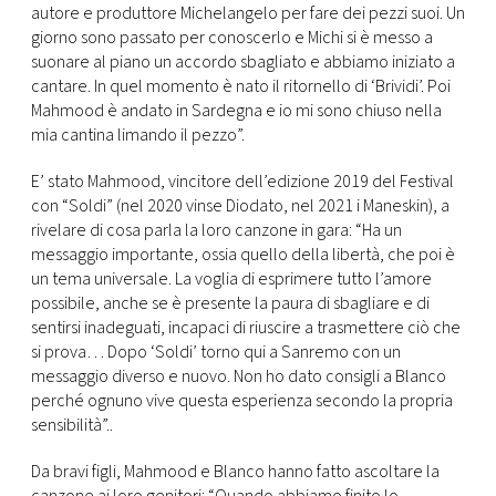
autore e produttore Michelangelo per fare dei pezzi suoi. Un
giorno sono passato per conoscerlo e Michi si è messo a
suonare al piano un accordo sbagliato e abbiamo iniziato a
cantare. In quel momento è nato il ritornello di ‘Brividi’. Poi
Mahmood è andato in Sardegna e io mi sono chiuso nella
mia cantina limando il pezzo”.
E’ stato Mahmood, vincitore dell’edizione 2019 del Festival
con “Soldi” (nel 2020 vinse Diodato, nel 2021 i Maneskin), a
rivelare di cosa parla la loro canzone in gara: “Ha un
messaggio importante, ossia quello della libertà, che poi è
un tema universale. La voglia di esprimere tutto l’amore
possibile, anche se è presente la paura di sbagliare e di
sentirsi inadeguati, incapaci di riuscire a trasmettere ciò che
si prova… Dopo ‘Soldi’ torno qui a Sanremo con un
messaggio diverso e nuovo. Non ho dato consigli a Blanco
perché ognuno vive questa esperienza secondo la propria
sensibilità”..
Da bravi figli, Mahmood e Blanco hanno fatto ascoltare la