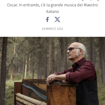
Oscar. In entrambi, c'è la grande musica del Maestro
FOTO
italiano
CONCORSI
16 MARZO 2021
EVENTI
VIDEO
TV
PRINCIPATO
DI
MONACO
RMC