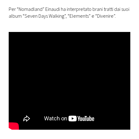
Per “Nomadland” Einaudi ha interpretato brani tratti dai suoi
album “Seven Days Walking”, “Elements” e “Divenire”.