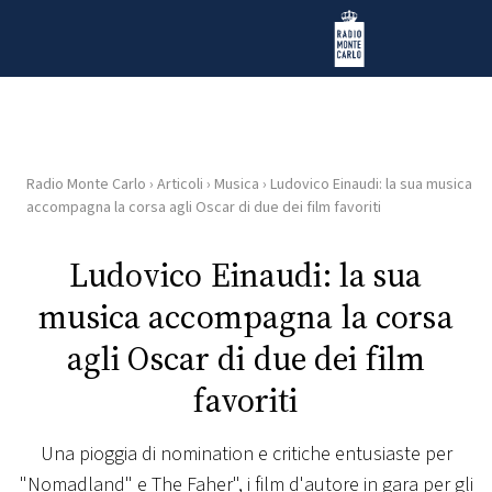
Vai al contenuto
Radio Monte Carlo
Radio Monte Carlo
›
Articoli
›
Musica
›
Ludovico Einaudi: la sua musica
HOME
accompagna la corsa agli Oscar di due dei film favoriti
RADIO
Ludovico Einaudi: la sua
musica accompagna la corsa
WEB
RADIO
agli Oscar di due dei film
favoriti
PLAYLIST
Una pioggia di nomination e critiche entusiaste per
NEWS
"Nomadland" e The Faher", i film d'autore in gara per gli