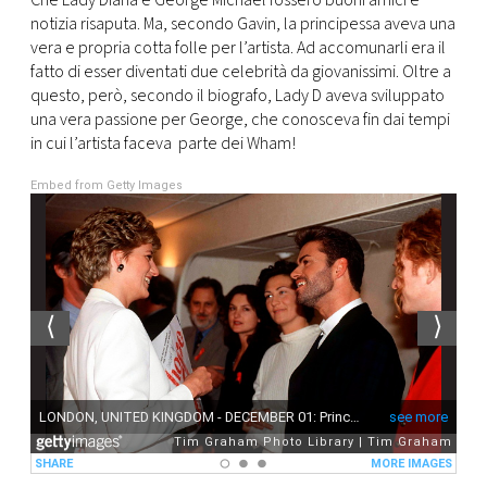
Che Lady Diana e George Michael fossero buoni amici è
CONSIGLIA
notizia risaputa. Ma, secondo Gavin, la principessa aveva una
vera e propria cotta folle per l’artista. Ad accomunarli era il
fatto di esser diventati due celebrità da giovanissimi. Oltre a
questo, però, secondo il biografo, Lady D aveva sviluppato
una vera passione per George, che conosceva fin dai tempi
in cui l’artista faceva parte dei Wham!
Embed from Getty Images