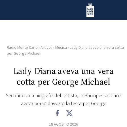
Vai al contenuto
Radio Monte Carlo
Radio Monte Carlo
›
Articoli
›
Musica
›
Lady Diana aveva una vera cotta
HOME
per George Michael
RADIO
Lady Diana aveva una vera
cotta per George Michael
WEB
RADIO
Secondo una biografia dell'artista, la Principessa Diana
aveva perso davvero la testa per George
PLAYLIST
NEWS
18 AGOSTO 2026