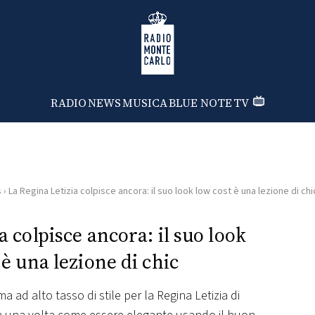
Radio Monte Carlo
RADIO
NEWS
MUSICA
BLUE NOTE
TV
s
›
La Regina Letizia colpisce ancora: il suo look low cost è una lezione di chi
a colpisce ancora: il suo look
 è una lezione di chic
 ad alto tasso di stile per la Regina Letizia di