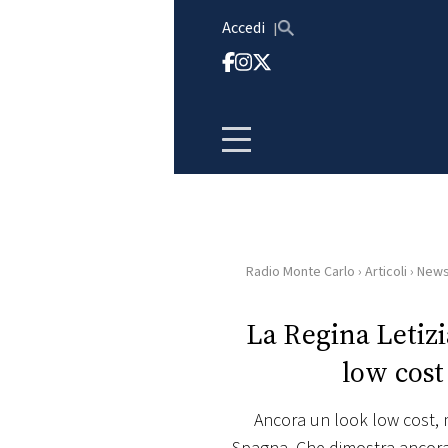
Vai al contenuto
Accedi
Radio Monte Carlo
›
Articoli
›
New
HOME
La Regina Letizi
RADIO
low cost
WEB
RADIO
Ancora un look low cost, ma