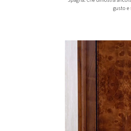
Spagna. Che dimostra ancora
PLAYLIST
gusto e
NEWS
FOTO
CONCORSI
EVENTI
VIDEO
TV
PRINCIPATO