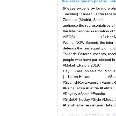
Visualizza questo post su Ins
(Please swipe left⬅️ for more 
Tuesday} : Queen Letizia receiv
Zarzuela {Madrid, Spain}. ⠀⠀⠀⠀
audience the representatives of 
the International Association o
AIECS). ⠀⠀⠀⠀⠀⠀⠀⠀⠀ (2) Her Maj
WomenNOW Summit, the internati
defends the real equality of r
Taller de Editores-Vocento, rece
people who have participated in
#MakeHERstory 2019.” ⠀⠀⠀⠀⠀⠀⠀⠀
Day : : Zara (on sale for 19.99 
| – Karen Hallam . . . . . . . .
#SpanishRoyalFamily #Familia
#ReinaLetizia #Letizia #Letiz
#Royalty #Spain #España ⠀⠀
#StyleOfTheDay #Style #Moda #F
#CarolinaHerrera #KarenHallam
Un post condiviso da
Spanish Ro