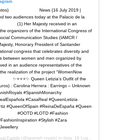
tagram
photos) ⠀⠀⠀⠀⠀⠀⠀⠀⠀ News {16 July 2019 |
ed two audiences today at the Palacio de la
⠀⠀⠀⠀⠀ (1) Her Majesty received in an
the organizers of the International Congress of
f Social Communication Studies (IAMCR /
esty, Honorary President of Santander
onal congress that celebrates diversity and
ights between women and men organized by
ived in an audience representatives of the
 the realization of the project “WomenNow
⠀ ✨⭐️⭐️⭐️✨ Queen Letizia’s Outfit of the
euros) : Carolina Herrera : Earrings – Unknown
 #SpanishRoyals #SpanishMonarchy
RealEspañola #CasaReal #QueenLetizia
iaOrtiz #QueenOfSpain #ReinaDeEspaña #Queen
⠀⠀⠀⠀⠀⠀⠀ #OOTD #LOTD #Fashion
ashionInspiration #Stylish #Zara
Jewellery
yal Family
(@spanish.royals) in data:
16 Lug 2019 alle ore 8:11 PDT