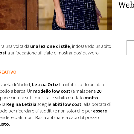
Web
ra una volta dà
una lezione di stile
, indossando un abito
ost
a un’occasione ufficiale e mostrandosi davvero
CREATIVO
rzuela di Madrid,
Letizia Ortiz
ha infatti scelto un abito
scollo a barca. Un
modello low cost
(a malapena
20
ice cintura sottile in vita, è subito risultato
molto
e la
Regina Letizia
sceglie
abiti low cost
, alla portata di
 modo per ricordare ai sudditi (e non solo) che per
essere
endere patrimoni. Basta abbinare a capi dal prezzo
usto
.