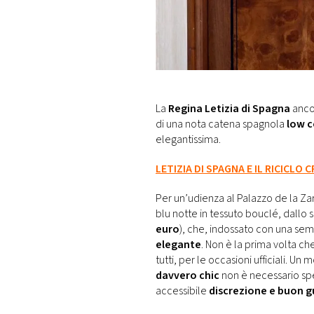
DI
MONACO
RMC
CONSIGLIA
La
Regina Letizia di Spagna
anco
di una nota catena spagnola
low c
elegantissima.
LETIZIA DI SPAGNA E IL RICICLO 
Per un’udienza al Palazzo de la Za
blu notte in tessuto bouclé, dallo 
euro
), che, indossato con una sempl
elegante
. Non è la prima volta ch
tutti, per le occasioni ufficiali. Un
davvero chic
non è necessario sp
accessibile
discrezione e buon g