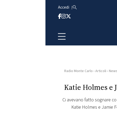
Vai al contenuto
Accedi
Radio Monte Carlo
›
Articoli
›
New
HOME
Katie Holmes e 
RADIO
Ci avevano fatto sognare co
WEB
Katie Holmes e Jamie Fo
RADIO