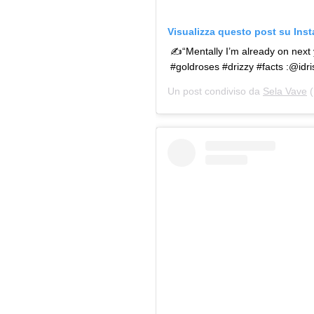
Visualizza questo post su Ins
✍“Mentally I’m already on next y
#goldroses #drizzy #facts :@idr
Un post condiviso da
Sela Vave
(