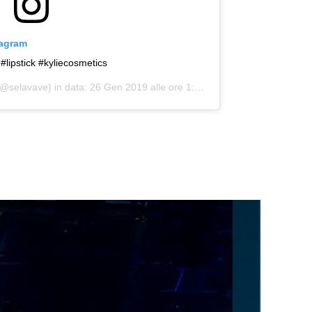
tagram
lipstick #kyliecosmetics
@selavave) in data:
26 Gen 2019 alle ore 1:23 PST