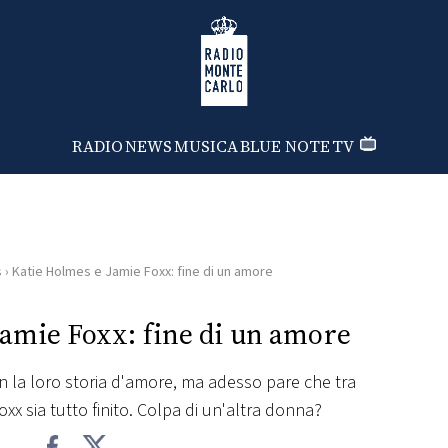
Radio Monte Carlo
RADIO
NEWS
MUSICA
BLUE NOTE
TV
s
›
Katie Holmes e Jamie Foxx: fine di un amore
Jamie Foxx: fine di un amore
n la loro storia d'amore, ma adesso pare che tra
xx sia tutto finito. Colpa di un'altra donna?