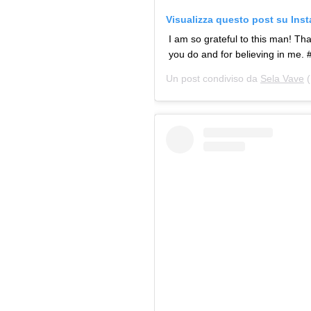
Visualizza questo post su Ins
I am so grateful to this man! T
you do and for believing in me. 
Un post condiviso da
Sela Vave
(