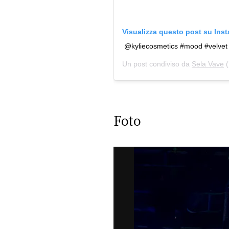
Visualizza questo post su Ins
@kyliecosmetics #mood #velvet #
Un post condiviso da
Sela Vave
(
Foto