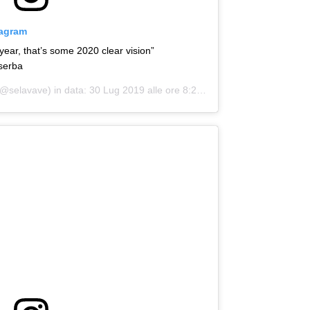
tagram
ear, that’s some 2020 clear vision”
iserba
@selavave) in data:
30 Lug 2019 alle ore 8:24 PDT