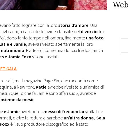
Web
evano fatto sognare con la loro
storia d’amore
. Una
unghi anni, a causa delle rigide clausole del
divorzio
tra
 Poi, dopo tanto tempo nell’ombra, finalmente
una foto
Katie e Jamie
, aveva rivelato apertamente la loro
matrimonio
. E adesso, come una doccia fredda, arriva
es e Jamie Foxx
si sono lasciati.
MET GALA
nteressati, ma il magazine Page Six, che racconta come
Esquina, a New York,
Katie
avrebbe rivelato a un’amica di
esi. «Quello che fa Jamie sono affari suoi», avrebbe
insieme da mesi
».
ie e Jamie
avrebbero
smesso di frequentarsi
alla fine
formati, dietro la rottura ci sarebbe
un’altra donna, Sela
 Foxx
è il suo produttore discografico ed è stato