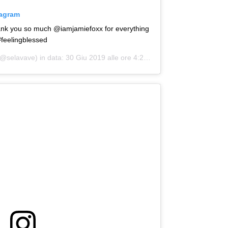
tagram
hank you so much @iamjamiefoxx for everything
#feelingblessed
@selavave) in data:
30 Giu 2019 alle ore 4:28 PDT