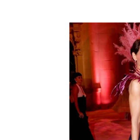
PLAYLIST
NEWS
FOTO
CONCORSI
EVENTI
VIDEO
TV
PRINCIPATO