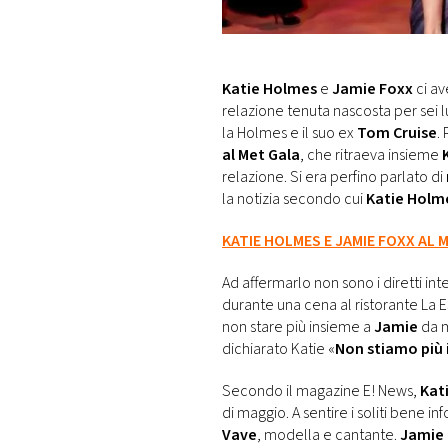
DI
MONACO
RMC
Katie Holmes
e
Jamie Foxx
ci av
CONSIGLIA
relazione tenuta nascosta per sei l
la Holmes e il suo ex
Tom Cruise
.
al Met Gala
, che ritraeva insieme
relazione. Si era perfino parlato di
la notizia secondo cui
Katie Holm
KATIE HOLMES E JAMIE FOXX AL 
Ad affermarlo non sono i diretti i
durante una cena al ristorante La 
non stare più insieme a
Jamie
da m
dichiarato Katie «
Non stiamo più 
Secondo il magazine E! News,
Kat
di maggio. A sentire i soliti bene in
Vave
, modella e cantante.
Jamie