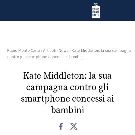
Vai al contenuto
Radio Monte Carlo
Radio Monte Carlo
›
Articoli
›
News
›
Kate Middleton: la sua campagna
HOME
contro gli smartphone concessi ai bambini
RADIO
Kate Middleton: la sua
campagna contro gli
WEB
RADIO
smartphone concessi ai
bambini
PLAYLIST
NEWS