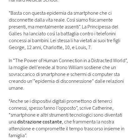
Harvard Medical School.
CONSIGLIA
“Basta con questa epidemia da smartphone che ci
disconnette dalla vita reale. Così siamo fisicamente
presenti, ma mentalmente assenti”. La Principessa del
Galles ha lanciato così la battaglia contro i telefonini
concessi ai bambini. Lei stessa li ha vietati ai suoi tre figli
George, 12 anni, Charlotte, 10, e Louis, 7.
In “The Power of Human Connection in a Distracted World”,
la moglie dell’erede al trono William sostiene che un
sovraccarico di smartphone e schermi di computer sta
creando un’”epidemia di disconnessione” dalle relazioni
umane.
“Anche se i dispositivi digitali promettono di tenerci
connessi, spesso fanno l’opposto”, scrive Catherine,
“smartphone e altri strumenti tecnologici sono diventati
una
distrazione costante
, che frammenta la nostra
attenzione e compromette il tempo trascorso insieme in
famiglia”.